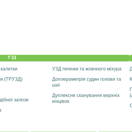
УЗД
 калитки
УЗД печінки та жовчного міхура
ти (ТРУЗД)
Доплерометрія судин голови та
К
шиї
Дуплексне сканування верхніх
(
ібної залози
кінцівок
С
в