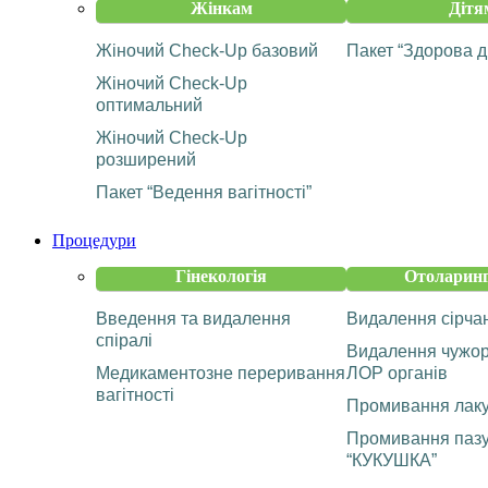
Жінкам
Дітя
Жіночий Check-Up базовий
Пакет “Здорова д
Жіночий Check-Up
оптимальний
Жіночий Check-Up
розширений
Пакет “Ведення вагітності”
Процедури
Гінекологія
Отоларинг
Введення та видалення
Видалення сірча
спіралі
Видалення чужорі
Медикаментозне переривання
ЛОР органів
вагітності
Промивання лаку
Промивання пазу
“КУКУШКА”