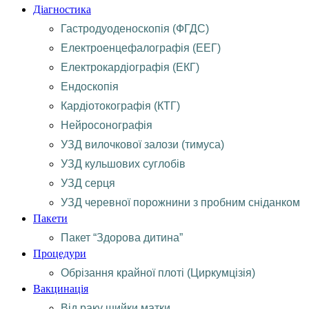
Діагностика
Гастродуоденоскопія (ФГДС)
Електроенцефалографія (ЕЕГ)
Електрокардіографія (ЕКГ)
Ендоскопія
Кардіотокографія (КТГ)
Нейросонографія
УЗД вилочкової залози (тимуса)
УЗД кульшових суглобів
УЗД серця
УЗД черевної порожнини з пробним сніданком
Пакети
Пакет “Здорова дитина”
Процедури
Обрізання крайної плоті (Циркумцізія)
Вакцинація
Від раку шийки матки