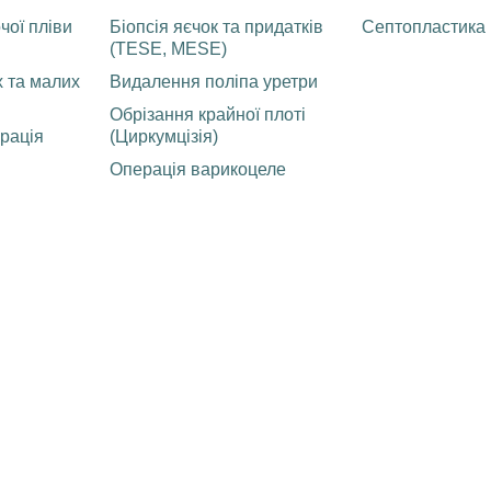
чої пліви
Біопсія яєчок та придатків
Септопластика
(TESE, MESE)
 та малих
Видалення поліпа уретри
Обрізання крайної плоті
рація
(Циркумцізія)
Операція варикоцеле