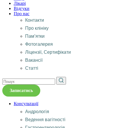
Лікарі
Відгуки
Про нас
Контакти
Про клініку
Пам’ятки
Фотогалерея
Ліцензії, Сертифікати
Вакансії
Статті
Записатись
Консультації
Андрологія
Ведення вагітності
Гастроентерологія