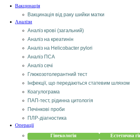
Вакцинація
Вакцинація від раку шийки матки
Аналізи
Аналіз крові (загальний)
Аналіз на креатинін
Аналіз на Helicobacter pylori
Аналіз ПСА
Аналіз сечі
Глюкозотолерантний тест
Інфекції, що передаються статевим шляхом
Коагулограма
ПАП-тест, рідинна цитологія
Печінкові проби
ПЛР-діагностика
Операції
Гінекологія
Естетична гі