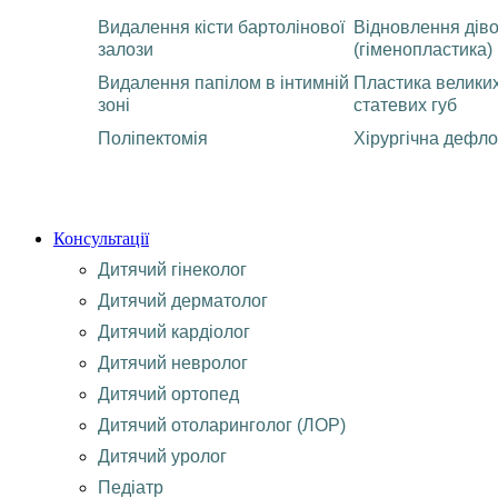
Видалення кісти бартолінової
Відновлення діво
залози
(гіменопластика)
Видалення папілом в інтимній
Пластика великих
зоні
статевих губ
Поліпектомія
Хірургічна дефло
Консультації
Дитячий гінеколог
Дитячий дерматолог
Дитячий кардіолог
Дитячий невролог
Дитячий ортопед
Дитячий отоларинголог (ЛОР)
Дитячий уролог
Педіатр