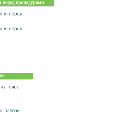
 перед процедурами
ння перед
ння перед
ше
их точок
ої залози