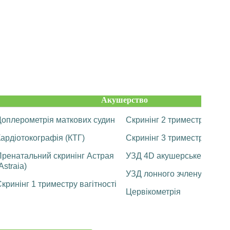
Акушерство
Доплерометрія маткових судин
Скринінг 2 триместру вагіт
ардіотокографія (КТГ)
Скринінг 3 триместру вагіт
Пренатальний скринінг Астрая
УЗД 4D акушерське
Astraia)
УЗД лонного зчленування
кринінг 1 триместру вагітності
Цервікометрія