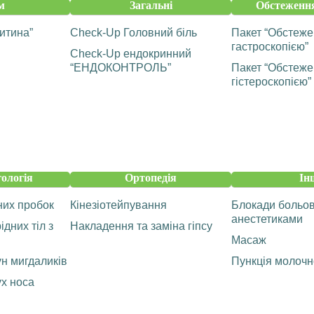
м
Загальні
Обстеження
итина”
Check-Up Головний біль
Пакет “Обстеже
гастроскопією”
Check-Up ендокринний
“ЕНДОКОНТРОЛЬ”
Пакет “Обстеже
гістероскопією”
ологія
Ортопедія
Ін
них пробок
Кінезіотейпування
Блокади больов
анестетиками
дних тіл з
Накладення та заміна гіпсу
Масаж
н мигдаликів
Пункція молочн
х носа