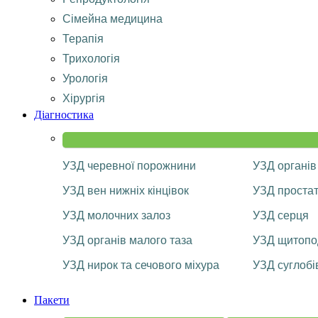
Сімейна медицина
Терапія
Трихологія
Урологія
Хірургія
Діагностика
УЗД черевної порожнини
УЗД органів
УЗД вен нижніх кінцівок
УЗД проста
УЗД молочних залоз
УЗД серця
УЗД органів малого таза
УЗД щитопод
УЗД нирок та сечового міхура
УЗД суглобі
Пакети