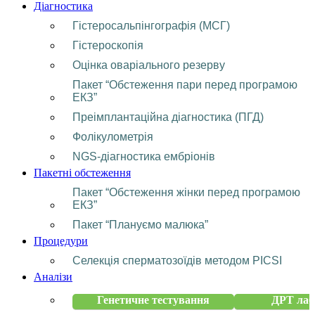
Діагностика
Гістеросальпінгографія (МСГ)
Гістероскопія
Оцінка оваріального резерву
Пакет “Обстеження пари перед програмою
ЕКЗ”
Преімплантаційна діагностика (ПГД)
Фолікулометрія
NGS-діагностика ембріонів
Пакетні обстеження
Пакет “Обстеження жінки перед програмою
ЕКЗ”
Пакет “Плануємо малюка”
Процедури
Селекція сперматозоїдів методом PICSI
Аналізи
Генетичне тестування
ДРТ лаб