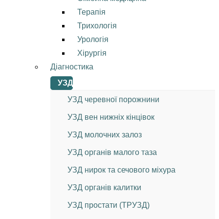
Терапія
Трихологія
Урологія
Хірургія
Діагностика
УЗД
УЗД черевної порожнини
УЗД вен нижніх кінцівок
УЗД молочних залоз
УЗД органів малого таза
УЗД нирок та сечового міхура
УЗД органів калитки
УЗД простати (ТРУЗД)