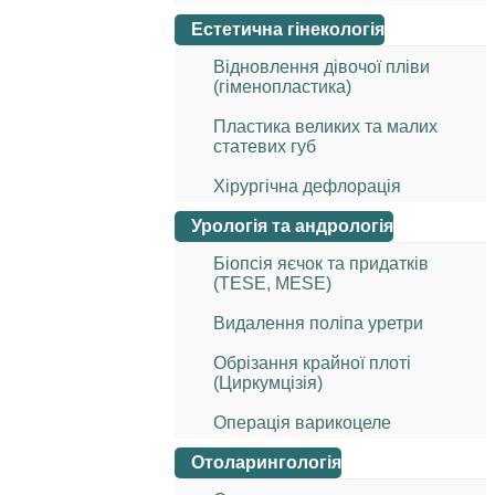
Естетична гінекологія
Відновлення дівочої пліви
(гіменопластика)
Пластика великих та малих
статевих губ
Хірургічна дефлорація
Урологія та андрологія
Біопсія яєчок та придатків
(TESE, MESE)
Видалення поліпа уретри
Обрізання крайної плоті
(Циркумцізія)
Операція варикоцеле
Отоларингологія