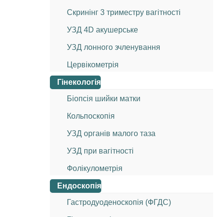
Скринінг 3 триместру вагітності
УЗД 4D акушерське
УЗД лонного зчленування
Цервікометрія
Гінекологія
Біопсія шийки матки
Кольпоскопія
УЗД органів малого таза
УЗД при вагітності
Фолікулометрія
Ендоскопія
Гастродуоденоскопія (ФГДС)