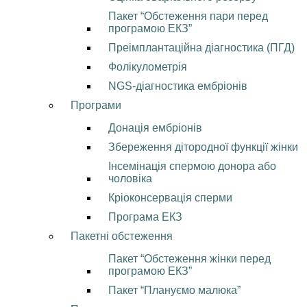
Пакет “Обстеження пари перед
програмою ЕКЗ”
Преімплантаційна діагностика (ПГД)
Фолікулометрія
NGS-діагностика ембріонів
Програми
Донація ембріонів
Збереження дітородної функції жінки
Інсемінація спермою донора або
чоловіка
Кріоконсервація сперми
Програма ЕКЗ
Пакетні обстеження
Пакет “Обстеження жінки перед
програмою ЕКЗ”
Пакет “Плануємо малюка”