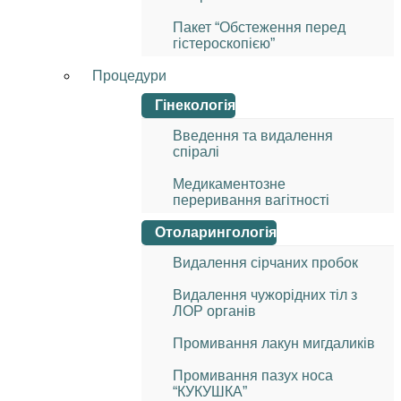
Пакет “Обстеження перед
гістероскопією”
Процедури
Гінекологія
Введення та видалення
спіралі
Медикаментозне
переривання вагітності
Отоларингологія
Видалення сірчаних пробок
Видалення чужорідних тіл з
ЛОР органів
Промивання лакун мигдаликів
Промивання пазух носа
“КУКУШКА”