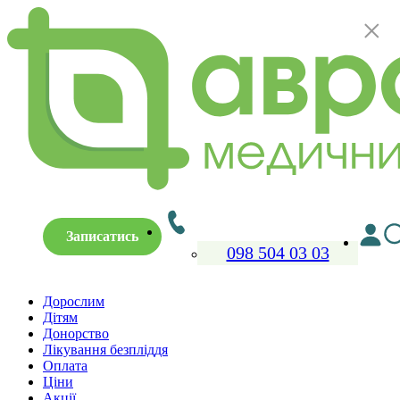
×
Записатись
098 504 03 03
Дорослим
Дітям
Донорство
Лікування безпліддя
Оплата
Ціни
Акції