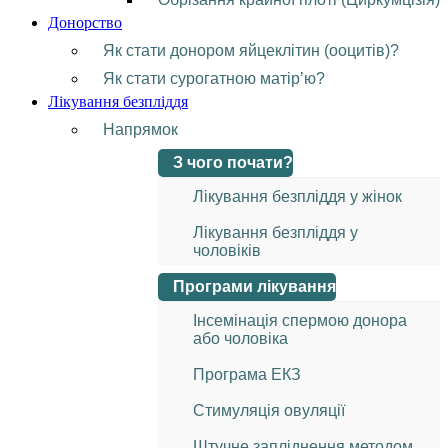
Донорство
Як стати донором яйцеклітин (ооцитів)?
Як стати сурогатною матір’ю?
Лікування безпліддя
Напрямок
З чого почати?
Лікування безпліддя у жінок
Лікування безпліддя у
чоловіків
Програми лікування
Інсемінація спермою донора
або чоловіка
Програма ЕКЗ
Стимуляція овуляції
Штучне запліднення методом