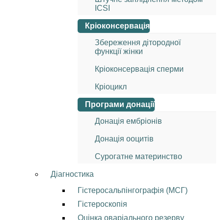
ICSI
Кріоконсервація
Збереження дітородної
функції жінки
Кріоконсервація сперми
Кріоцикл
Програми донації
Донація ембріонів
Донація ооцитів
Сурогатне материнство
Діагностика
Гістеросальпінгографія (МСГ)
Гістероскопія
Оцінка оваріального резерву