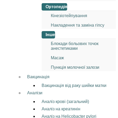
Ортопедія
Кінезіотейпування
Накладення та заміна гіпсу
Інше
Блокади больових точок
анестетиками
Масаж
Пункція молочної залози
Вакцинація
Вакцинація від раку шийки матки
Аналізи
Аналіз крові (загальний)
Аналіз на креатинін
Аналіз на Helicobacter pylori