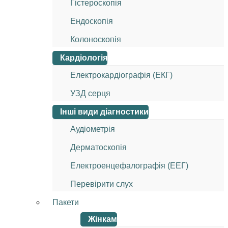
Гістероскопія
Ендоскопія
Колоноскопія
Кардіологія
Електрокардіографія (ЕКГ)
УЗД серця
Інші види діагностики
Аудіометрія
Дерматоскопія
Електроенцефалографія (ЕЕГ)
Перевірити слух
Пакети
Жінкам