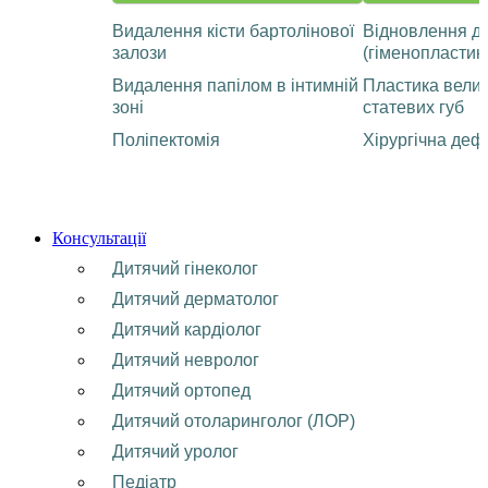
Видалення кісти бартолінової
Відновлення ді
залози
(гіменопластик
Видалення папілом в інтимній
Пластика велик
зоні
статевих губ
Поліпектомія
Хірургічна деф
Консультації
Дитячий гінеколог
Дитячий дерматолог
Дитячий кардіолог
Дитячий невролог
Дитячий ортопед
Дитячий отоларинголог (ЛОР)
Дитячий уролог
Педіатр