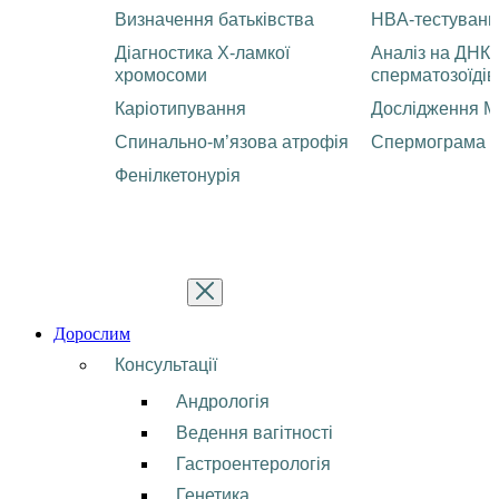
Визначення батьківства
HBA-тестуванн
Діагностика Х-ламкої
Аналіз на ДНК
хромосоми
сперматозоїдів
Каріотипування
Дослідження М
Спинально-м’язова атрофія
Спермограма
Фенілкетонурія
Дорослим
Консультації
Андрологія
Ведення вагітності
Гастроентерологія
Генетика