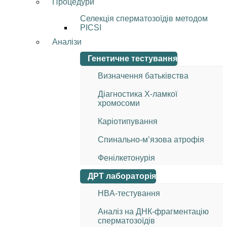
Процедури
Селекція сперматозоїдів методом
PICSI
Аналізи
Генетичне тестування
Визначення батьківства
Діагностика Х-ламкої
хромосоми
Каріотипування
Спинально-м’язова атрофія
Фенілкетонурія
ДРТ лабораторія
HBA-тестування
Аналіз на ДНК-фрагментацію
сперматозоїдів