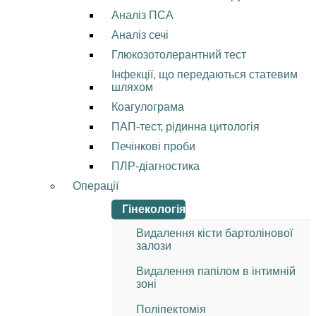
Аналіз ПСА
Аналіз сечі
Глюкозотолерантний тест
Інфекції, що передаються статевим
шляхом
Коагулограма
ПАП-тест, рідинна цитологія
Печінкові проби
ПЛР-діагностика
Операції
Гінекологія
Видалення кісти бартолінової
залози
Видалення папілом в інтимній
зоні
Поліпектомія