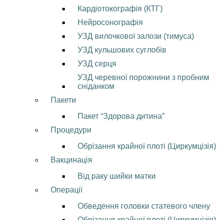
Кардіотокографія (КТГ)
Нейросонографія
УЗД вилочкової залози (тимуса)
УЗД кульшових суглобів
УЗД серця
УЗД черевної порожнини з пробним
сніданком
Пакети
Пакет “Здорова дитина”
Процедури
Обрізання крайної плоті (Циркумцізія)
Вакцинація
Від раку шийки матки
Операції
Обведення головки статевого члену
Обрізання крайної плоті (Циркумцізія)