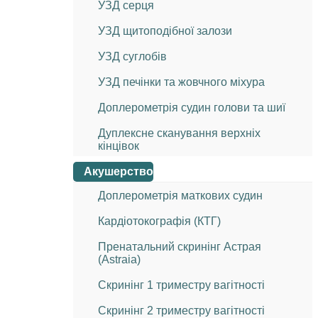
УЗД серця
УЗД щитоподібної залози
УЗД суглобів
УЗД печінки та жовчного міхура
Доплерометрія судин голови та шиї
Дуплексне сканування верхніх
кінцівок
Акушерство
Доплерометрія маткових судин
Кардіотокографія (КТГ)
Пренатальний скринінг Астрая
(Astraia)
Скринінг 1 триместру вагітності
Скринінг 2 триместру вагітності