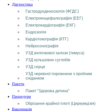
Діагностика
Гастродуоденоскопія (ФГДС)
Електроенцефалографія (ЕЕГ)
Електрокардіографія (ЕКГ)
Ендоскопія
Кардіотокографія (КТГ)
Нейросонографія
УЗД вилочкової залози (тимуса)
УЗД кульшових суглобів
УЗД серця
УЗД черевної порожнини з пробним
сніданком
Пакети
Пакет “Здорова дитина”
Процедури
Обрізання крайної плоті (Циркумцізія)
Вакцинація