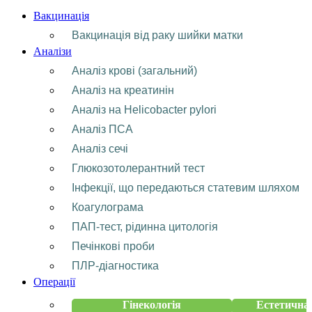
Вакцинація
Вакцинація від раку шийки матки
Аналізи
Аналіз крові (загальний)
Аналіз на креатинін
Аналіз на Helicobacter pylori
Аналіз ПСА
Аналіз сечі
Глюкозотолерантний тест
Інфекції, що передаються статевим шляхом
Коагулограма
ПАП-тест, рідинна цитологія
Печінкові проби
ПЛР-діагностика
Операції
Гінекологія
Естетична 