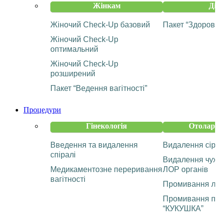
Жінкам
Ді
Жіночий Check-Up базовий
Пакет “Здорова
Жіночий Check-Up
оптимальний
Жіночий Check-Up
розширений
Пакет “Ведення вагітності”
Процедури
Гінекологія
Отолари
Введення та видалення
Видалення сір
спіралі
Видалення чужо
Медикаментозне переривання
ЛОР органів
вагітності
Промивання ла
Промивання па
“КУКУШКА”