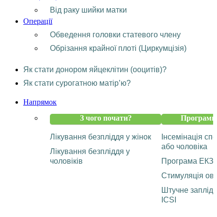
Від раку шийки матки
Операції
Обведення головки статевого члену
Обрізання крайної плоті (Циркумцізія)
Як стати донором яйцеклітин (ооцитів)?
Як стати сурогатною матір’ю?
Напрямок
З чого почати?
Програми 
Лікування безпліддя у жінок
Інсемінація с
або чоловіка
Лікування безпліддя у
чоловіків
Програма ЕКЗ
Стимуляція ову
Штучне заплід
ICSI