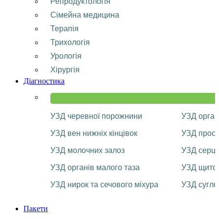
Репродуктологія
Сімейна медицина
Терапія
Трихологія
Урологія
Хірургія
Діагностика
УЗД черевної порожнини
УЗД орган
УЗД вен нижніх кінцівок
УЗД прост
УЗД молочних залоз
УЗД серц
УЗД органів малого таза
УЗД щитоп
УЗД нирок та сечового міхура
УЗД сугло
Пакети