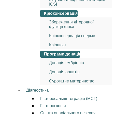
ICSI
Кріоконсервація
Збереження дітородної
функції жінки
Кріоконсервація сперми
Кріоцикл
Програми донації
Донація ембріонів
Донація ооцитів
Сурогатне материнство
Діагностика
Гістеросальпінгографія (МСГ)
Гістероскопія
Оцінка оваріального резерву