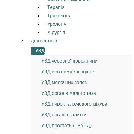
Терапія
Трихологія
Урологія
Хірургія
Діагностика
УЗД
УЗД черевної порожнини
УЗД вен нижніх кінцівок
УЗД молочних залоз
УЗД органів малого таза
УЗД нирок та сечового міхура
УЗД органів калитки
УЗД простати (ТРУЗД)