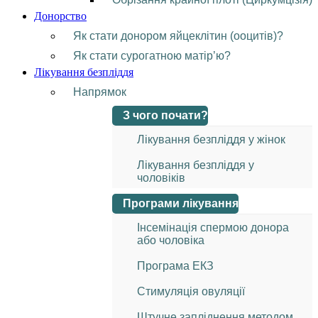
Донорство
Як стати донором яйцеклітин (ооцитів)?
Як стати сурогатною матір’ю?
Лікування безпліддя
Напрямок
З чого почати?
Лікування безпліддя у жінок
Лікування безпліддя у
чоловіків
Програми лікування
Інсемінація спермою донора
або чоловіка
Програма ЕКЗ
Стимуляція овуляції
Штучне запліднення методом