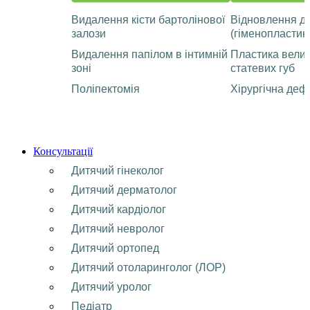
Видалення кісти бартолінової
Відновлення ді
залози
(гіменопластик
Видалення папілом в інтимній
Пластика велик
зоні
статевих губ
Поліпектомія
Хірургічна деф
Консультації
Дитячий гінеколог
Дитячий дерматолог
Дитячий кардіолог
Дитячий невролог
Дитячий ортопед
Дитячий отоларинголог (ЛОР)
Дитячий уролог
Педіатр