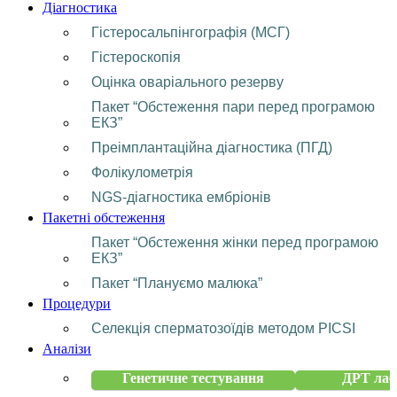
Діагностика
Гістеросальпінгографія (МСГ)
Гістероскопія
Оцінка оваріального резерву
Пакет “Обстеження пари перед програмою
ЕКЗ”
Преімплантаційна діагностика (ПГД)
Фолікулометрія
NGS-діагностика ембріонів
Пакетні обстеження
Пакет “Обстеження жінки перед програмою
ЕКЗ”
Пакет “Плануємо малюка”
Процедури
Селекція сперматозоїдів методом PICSI
Аналізи
Генетичне тестування
ДРТ лаб