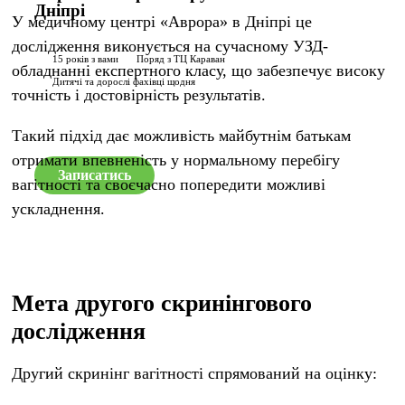
Дніпрі
У медичному центрі «Аврора» в Дніпрі це
дослідження виконується на сучасному УЗД-
15 років з вами
Поряд з ТЦ Караван
обладнанні експертного класу, що забезпечує високу
Дитячі та дорослі фахівці щодня
точність і достовірність результатів.
Такий підхід дає можливість майбутнім батькам
отримати впевненість у нормальному перебігу
Записатись
вагітності та своєчасно попередити можливі
ускладнення.
Мета другого скринінгового
дослідження
Другий скринінг вагітності спрямований на оцінку: