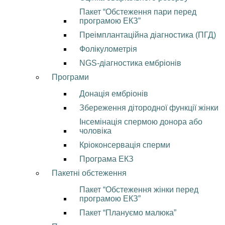
Пакет “Обстеження пари перед
програмою ЕКЗ”
Преімплантаційна діагностика (ПГД)
Фолікулометрія
NGS-діагностика ембріонів
Програми
Донація ембріонів
Збереження дітородної функції жінки
Інсемінація спермою донора або
чоловіка
Кріоконсервація сперми
Програма ЕКЗ
Пакетні обстеження
Пакет “Обстеження жінки перед
програмою ЕКЗ”
Пакет “Плануємо малюка”