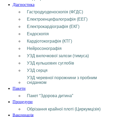
Діагностика
Гастродуоденоскопія (ФГДС)
Електроенцефалографія (ЕЕГ)
Електрокардіографія (ЕКГ)
Ендоскопія
Кардіотокографія (КТГ)
Нейросонографія
УЗД вилочкової залози (тимуса)
УЗД кульшових суглобів
УЗД серця
УЗД черевної порожнини з пробним
сніданком
Пакети
Пакет “Здорова дитина”
Процедури
Обрізання крайної плоті (Циркумцізія)
Вакцинація