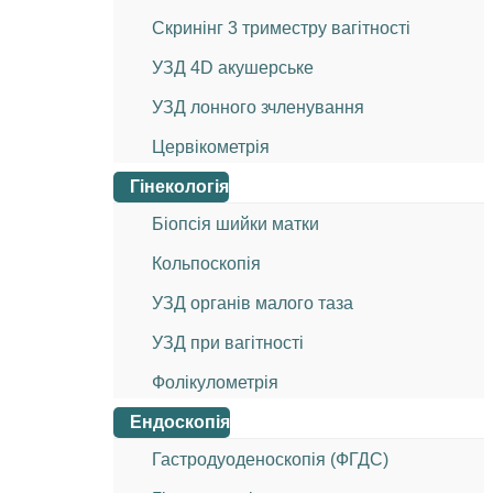
Скринінг 3 триместру вагітності
УЗД 4D акушерське
УЗД лонного зчленування
Цервікометрія
Гінекологія
Біопсія шийки матки
Кольпоскопія
УЗД органів малого таза
УЗД при вагітності
Фолікулометрія
Ендоскопія
Гастродуоденоскопія (ФГДС)