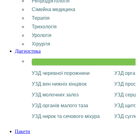
Репродуктологія
Сімейна медицина
Терапія
Трихологія
Урологія
Хірургія
Діагностика
УЗД черевної порожнини
УЗД орган
УЗД вен нижніх кінцівок
УЗД прост
УЗД молочних залоз
УЗД серц
УЗД органів малого таза
УЗД щитоп
УЗД нирок та сечового міхура
УЗД сугло
Пакети