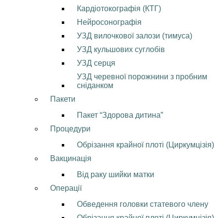
Кардіотокографія (КТГ)
Нейросонографія
УЗД вилочкової залози (тимуса)
УЗД кульшових суглобів
УЗД серця
УЗД черевної порожнини з пробним
сніданком
Пакети
Пакет “Здорова дитина”
Процедури
Обрізання крайної плоті (Циркумцізія)
Вакцинація
Від раку шийки матки
Операції
Обведення головки статевого члену
Обрізання крайної плоті (Циркумцізія)