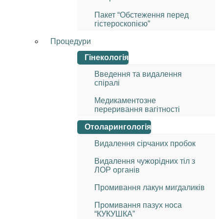
Пакет “Обстеження перед
гістероскопією”
Процедури
Гінекологія
Введення та видалення
спіралі
Медикаментозне
переривання вагітності
Отоларингологія
Видалення сірчаних пробок
Видалення чужорідних тіл з
ЛОР органів
Промивання лакун мигдаликів
Промивання пазух носа
“КУКУШКА”