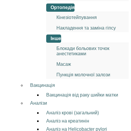
Ортопедія
Кінезіотейпування
Накладення та заміна гіпсу
Інше
Блокади больових точок
анестетиками
Масаж
Пункція молочної залози
Вакцинація
Вакцинація від раку шийки матки
Аналізи
Аналіз крові (загальний)
Аналіз на креатинін
Аналіз на Helicobacter pylori