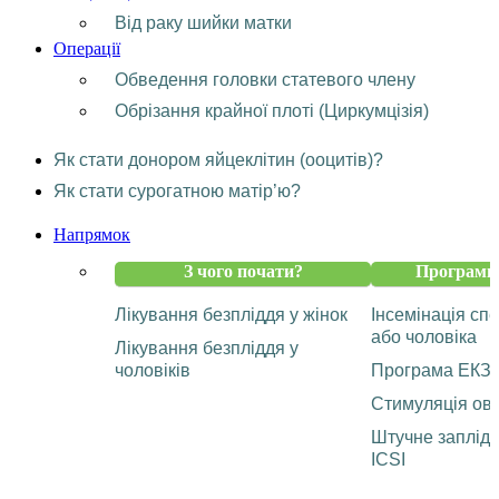
Від раку шийки матки
Операції
Обведення головки статевого члену
Обрізання крайної плоті (Циркумцізія)
Як стати донором яйцеклітин (ооцитів)?
Як стати сурогатною матір’ю?
Напрямок
З чого почати?
Програми 
Лікування безпліддя у жінок
Інсемінація с
або чоловіка
Лікування безпліддя у
чоловіків
Програма ЕКЗ
Стимуляція ову
Штучне заплід
ICSI