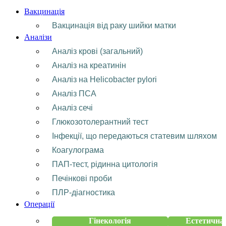
Вакцинація
Вакцинація від раку шийки матки
Аналізи
Аналіз крові (загальний)
Аналіз на креатинін
Аналіз на Helicobacter pylori
Аналіз ПСА
Аналіз сечі
Глюкозотолерантний тест
Інфекції, що передаються статевим шляхом
Коагулограма
ПАП-тест, рідинна цитологія
Печінкові проби
ПЛР-діагностика
Операції
Гінекологія
Естетична 