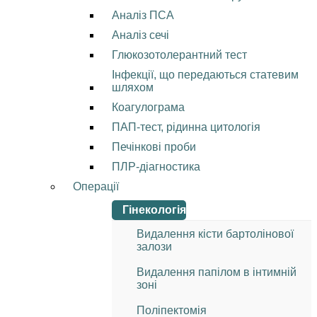
Аналіз ПСА
Аналіз сечі
Глюкозотолерантний тест
Інфекції, що передаються статевим
шляхом
Коагулограма
ПАП-тест, рідинна цитологія
Печінкові проби
ПЛР-діагностика
Операції
Гінекологія
Видалення кісти бартолінової
залози
Видалення папілом в інтимній
зоні
Поліпектомія