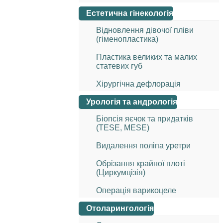
Естетична гінекологія
Відновлення дівочої пліви
(гіменопластика)
Пластика великих та малих
статевих губ
Хірургічна дефлорація
Урологія та андрологія
Біопсія яєчок та придатків
(TESE, MESE)
Видалення поліпа уретри
Обрізання крайної плоті
(Циркумцізія)
Операція варикоцеле
Отоларингологія