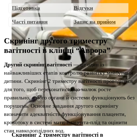
Підготовка
Відгуки
Часті питання
Запис на прийом
Скринінг другого триместру
вагітності в клініці “Аврора”
Другий скринінг вагітності
— це один із
найважливіших етапів контролю розвитку майбутньої
дитини. Скринінг 2 триместру вагітності проводиться
для того, щоб переконатися, що малюк росте
правильно, а його органи й системи функціонують без
порушень. Основне завдання другого скринінгу
визначити адекватність функціонування плаценти,
кровотоку в системі мати-плацента-плід та оцінити
стан навколоплідних вод.
Скринінг 2 триместру вагітності в