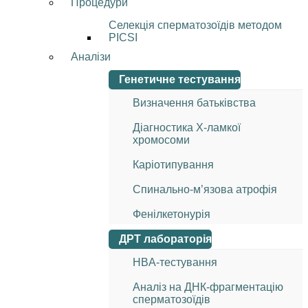
Процедури
Селекція сперматозоїдів методом
PICSI
Аналізи
Генетичне тестування
Визначення батьківства
Діагностика Х-ламкої
хромосоми
Каріотипування
Спинально-м’язова атрофія
Фенілкетонурія
ДРТ лабораторія
HBA-тестування
Аналіз на ДНК-фрагментацію
сперматозоїдів