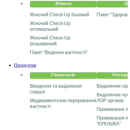
Жінкам
Ді
Жіночий Check-Up базовий
Пакет “Здорова
Жіночий Check-Up
оптимальний
Жіночий Check-Up
розширений
Пакет “Ведення вагітності”
Процедури
Гінекологія
Отолари
Введення та видалення
Видалення сір
спіралі
Видалення чужо
Медикаментозне переривання
ЛОР органів
вагітності
Промивання ла
Промивання па
“КУКУШКА”