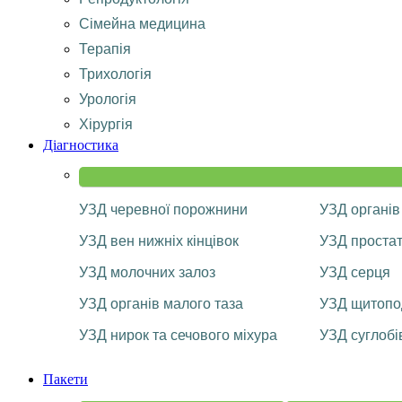
Сімейна медицина
Терапія
Трихологія
Урологія
Хірургія
Діагностика
УЗД черевної порожнини
УЗД органів
УЗД вен нижніх кінцівок
УЗД проста
УЗД молочних залоз
УЗД серця
УЗД органів малого таза
УЗД щитопод
УЗД нирок та сечового міхура
УЗД суглобі
Пакети