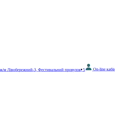
On-line кабі
 ж/м Лівобережний-3, Фестивальний провулок, 5