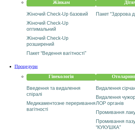
Жінкам
Дітя
Жіночий Check-Up базовий
Пакет “Здорова д
Жіночий Check-Up
оптимальний
Жіночий Check-Up
розширений
Пакет “Ведення вагітності”
Процедури
Гінекологія
Отоларинг
Введення та видалення
Видалення сірча
спіралі
Видалення чужорі
Медикаментозне переривання
ЛОР органів
вагітності
Промивання лаку
Промивання пазу
“КУКУШКА”