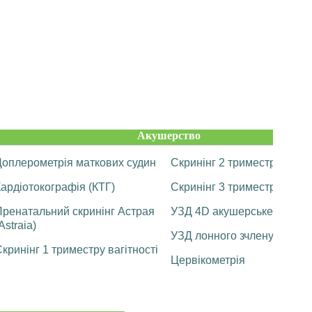
Акушерство
Доплерометрія маткових судин
Скринінг 2 триместру вагіт
ардіотокографія (КТГ)
Скринінг 3 триместру вагіт
Пренатальний скринінг Астрая
УЗД 4D акушерське
Astraia)
УЗД лонного зчленування
кринінг 1 триместру вагітності
Цервікометрія