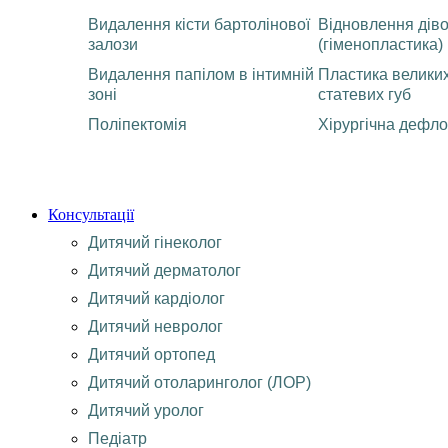
Видалення кісти бартолінової
Відновлення діво
залози
(гіменопластика)
Видалення папілом в інтимній
Пластика великих
зоні
статевих губ
Поліпектомія
Хірургічна дефло
Консультації
Дитячий гінеколог
Дитячий дерматолог
Дитячий кардіолог
Дитячий невролог
Дитячий ортопед
Дитячий отоларинголог (ЛОР)
Дитячий уролог
Педіатр