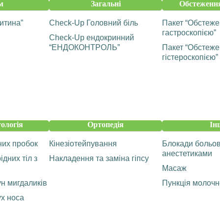
м
Загальні
Обстеження
итина”
Check-Up Головний біль
Пакет “Обстеже
гастроскопією”
Check-Up ендокринний
“ЕНДОКОНТРОЛЬ”
Пакет “Обстеже
гістероскопією”
ологія
Ортопедія
Ін
них пробок
Кінезіотейпування
Блокади больов
анестетиками
дних тіл з
Накладення та заміна гіпсу
Масаж
н мигдаликів
Пункція молочн
х носа