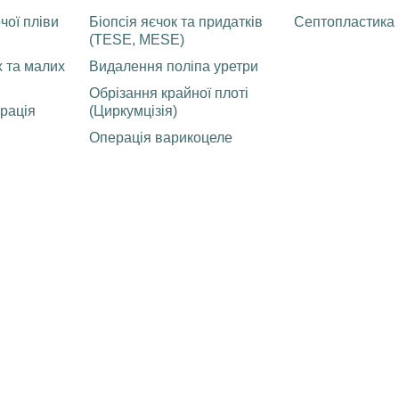
чої пліви
Біопсія яєчок та придатків
Септопластика
(TESE, MESE)
 та малих
Видалення поліпа уретри
Обрізання крайної плоті
рація
(Циркумцізія)
Операція варикоцеле