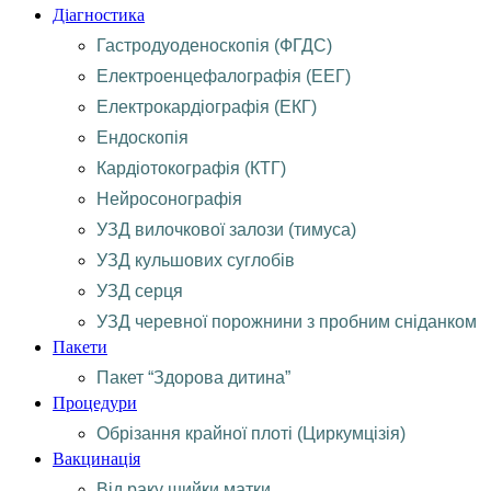
Діагностика
Гастродуоденоскопія (ФГДС)
Електроенцефалографія (ЕЕГ)
Електрокардіографія (ЕКГ)
Ендоскопія
Кардіотокографія (КТГ)
Нейросонографія
УЗД вилочкової залози (тимуса)
УЗД кульшових суглобів
УЗД серця
УЗД черевної порожнини з пробним сніданком
Пакети
Пакет “Здорова дитина”
Процедури
Обрізання крайної плоті (Циркумцізія)
Вакцинація
Від раку шийки матки