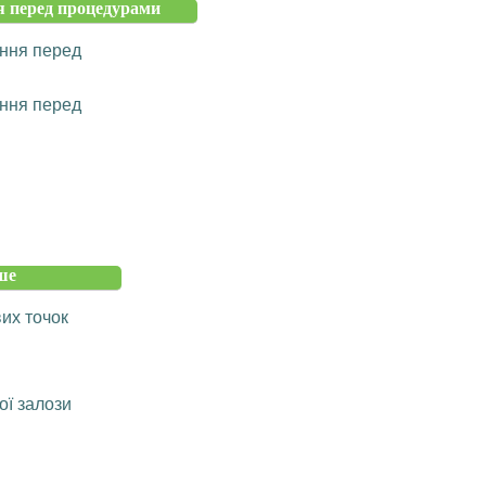
 перед процедурами
ння перед
ння перед
ше
их точок
ої залози