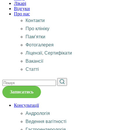
Лікарі
Відгуки
Про нас
Контакти
Про клініку
Пам’ятки
Фотогалерея
Ліцензії, Сертифікати
Вакансії
Статті
Записатись
Консультації
Андрологія
Ведення вагітності
Гастроентерологія