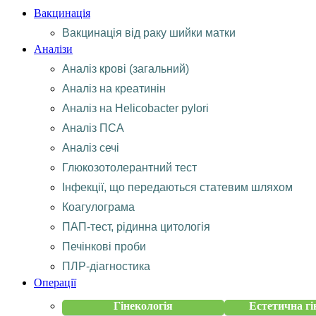
Вакцинація
Вакцинація від раку шийки матки
Аналізи
Аналіз крові (загальний)
Аналіз на креатинін
Аналіз на Helicobacter pylori
Аналіз ПСА
Аналіз сечі
Глюкозотолерантний тест
Інфекції, що передаються статевим шляхом
Коагулограма
ПАП-тест, рідинна цитологія
Печінкові проби
ПЛР-діагностика
Операції
Гінекологія
Естетична гі