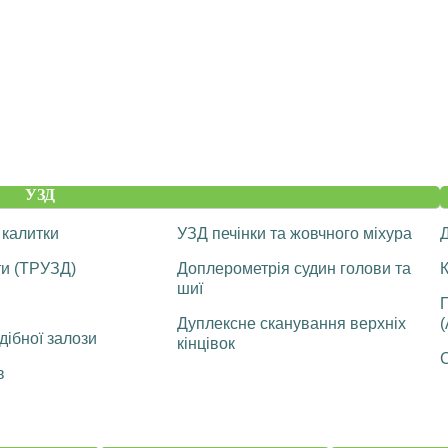
УЗД
 калитки
УЗД печінки та жовчного міхура
ти (ТРУЗД)
Доплерометрія судин голови та
К
шиї
Дуплексне сканування верхніх
(
ібної залози
кінцівок
С
в