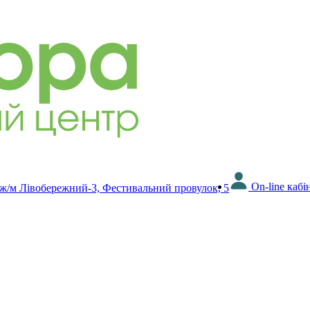
On-line кабі
 ж/м Лівобережний-3, Фестивальний провулок, 5