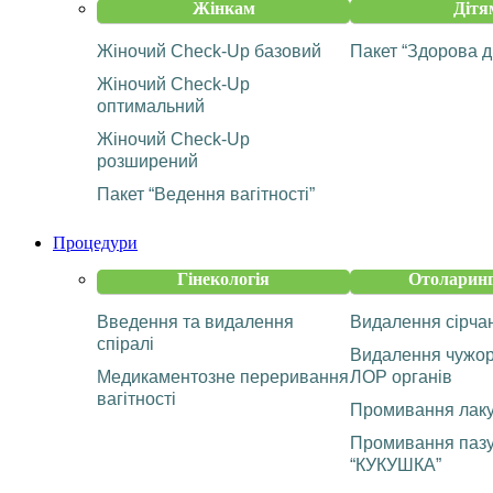
Жінкам
Дітя
Жіночий Check-Up базовий
Пакет “Здорова д
Жіночий Check-Up
оптимальний
Жіночий Check-Up
розширений
Пакет “Ведення вагітності”
Процедури
Гінекологія
Отоларинг
Введення та видалення
Видалення сірча
спіралі
Видалення чужорі
Медикаментозне переривання
ЛОР органів
вагітності
Промивання лаку
Промивання пазу
“КУКУШКА”