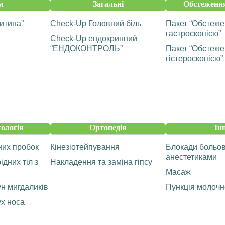
м
Загальні
Обстеження
итина”
Check-Up Головний біль
Пакет “Обстеже
гастроскопією”
Check-Up ендокринний
“ЕНДОКОНТРОЛЬ”
Пакет “Обстеже
гістероскопією”
ологія
Ортопедія
Ін
них пробок
Кінезіотейпування
Блокади больов
анестетиками
дних тіл з
Накладення та заміна гіпсу
Масаж
н мигдаликів
Пункція молочн
х носа