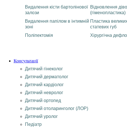
Видалення кісти бартолінової
Відновлення діво
залози
(гіменопластика)
Видалення папілом в інтимній
Пластика великих
зоні
статевих губ
Поліпектомія
Хірургічна дефло
Консультації
Дитячий гінеколог
Дитячий дерматолог
Дитячий кардіолог
Дитячий невролог
Дитячий ортопед
Дитячий отоларинголог (ЛОР)
Дитячий уролог
Педіатр