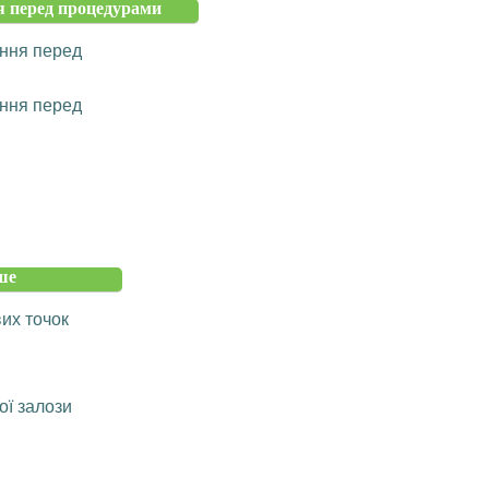
 перед процедурами
ння перед
ння перед
ше
их точок
ої залози