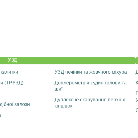
УЗД
 калитки
УЗД печінки та жовчного міхура
ти (ТРУЗД)
Доплерометрія судин голови та
К
шиї
Дуплексне сканування верхніх
(
ібної залози
кінцівок
С
в