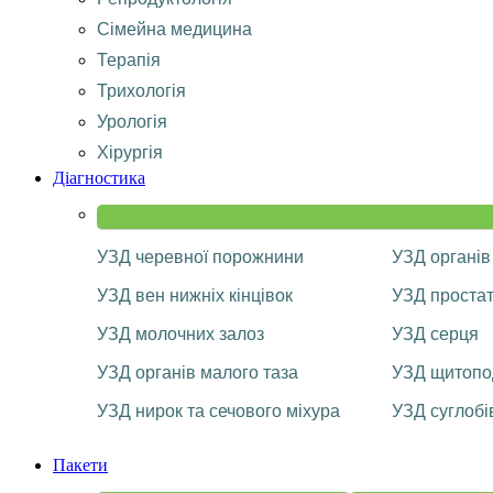
Сімейна медицина
Терапія
Трихологія
Урологія
Хірургія
Діагностика
УЗД черевної порожнини
УЗД органів
УЗД вен нижніх кінцівок
УЗД проста
УЗД молочних залоз
УЗД серця
УЗД органів малого таза
УЗД щитопод
УЗД нирок та сечового міхура
УЗД суглобі
Пакети