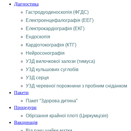
Діагностика
Гастродуоденоскопія (ФГДС)
Електроенцефалографія (ЕЕГ)
Електрокардіографія (ЕКГ)
Ендоскопія
Кардіотокографія (КТГ)
Нейросонографія
УЗД вилочкової залози (тимуса)
УЗД кульшових суглобів
УЗД серця
УЗД черевної порожнини з пробним сніданком
Пакети
Пакет “Здорова дитина”
Процедури
Обрізання крайної плоті (Циркумцізія)
Вакцинація
Від раку шийки матки