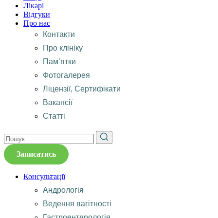
Лікарі
Відгуки
Про нас
Контакти
Про клініку
Пам’ятки
Фотогалерея
Ліцензії, Сертифікати
Вакансії
Статті
Записатись
Консультації
Андрологія
Ведення вагітності
Гастроентерологія