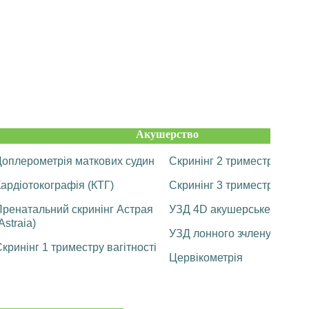
Акушерство
Доплерометрія маткових судин
Скринінг 2 триместру вагіт
ардіотокографія (КТГ)
Скринінг 3 триместру вагіт
Пренатальний скринінг Астрая
УЗД 4D акушерське
Astraia)
УЗД лонного зчленування
кринінг 1 триместру вагітності
Цервікометрія