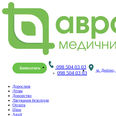
098 504 03 03
Записатись
м. Дніпро,
098 504 03 03
Дорослим
Дітям
Донорство
Лікування безпліддя
Оплата
Ціни
Акції