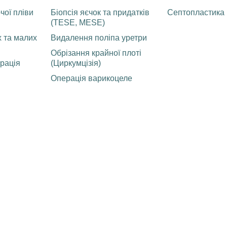
чої пліви
Біопсія яєчок та придатків
Септопластика
(TESE, MESE)
 та малих
Видалення поліпа уретри
Обрізання крайної плоті
рація
(Циркумцізія)
Операція варикоцеле