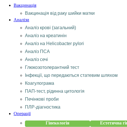
Вакцинація
Вакцинація від раку шийки матки
Аналізи
Аналіз крові (загальний)
Аналіз на креатинін
Аналіз на Helicobacter pylori
Аналіз ПСА
Аналіз сечі
Глюкозотолерантний тест
Інфекції, що передаються статевим шляхом
Коагулограма
ПАП-тест, рідинна цитологія
Печінкові проби
ПЛР-діагностика
Операції
Гінекологія
Естетична гі