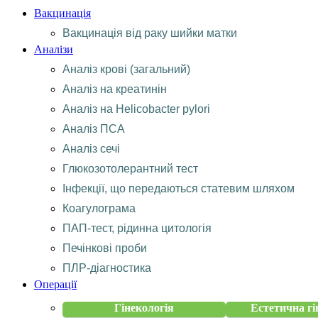
Вакцинація
Вакцинація від раку шийки матки
Аналізи
Аналіз крові (загальний)
Аналіз на креатинін
Аналіз на Helicobacter pylori
Аналіз ПСА
Аналіз сечі
Глюкозотолерантний тест
Інфекції, що передаються статевим шляхом
Коагулограма
ПАП-тест, рідинна цитологія
Печінкові проби
ПЛР-діагностика
Операції
Гінекологія
Естетична гі