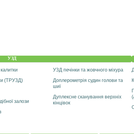
УЗД
 калитки
УЗД печінки та жовчного міхура
ти (ТРУЗД)
Доплерометрія судин голови та
К
шиї
Дуплексне сканування верхніх
(
ібної залози
кінцівок
С
в