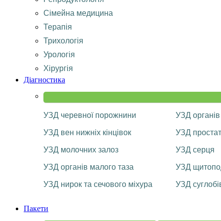
Сімейна медицина
Терапія
Трихологія
Урологія
Хірургія
Діагностика
УЗД черевної порожнини
УЗД органів
УЗД вен нижніх кінцівок
УЗД проста
УЗД молочних залоз
УЗД серця
УЗД органів малого таза
УЗД щитопод
УЗД нирок та сечового міхура
УЗД суглобі
Пакети