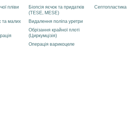
чої пліви
Біопсія яєчок та придатків
Септопластика
(TESE, MESE)
 та малих
Видалення поліпа уретри
Обрізання крайної плоті
рація
(Циркумцізія)
Операція варикоцеле