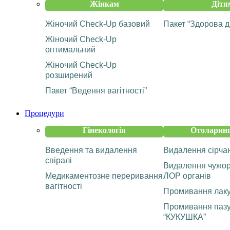
Жінкам
Дітя
Жіночий Check-Up базовий
Пакет “Здорова д
Жіночий Check-Up
оптимальний
Жіночий Check-Up
розширений
Пакет “Ведення вагітності”
Процедури
Гінекологія
Отоларинг
Введення та видалення
Видалення сірча
спіралі
Видалення чужорі
Медикаментозне переривання
ЛОР органів
вагітності
Промивання лаку
Промивання пазу
“КУКУШКА”