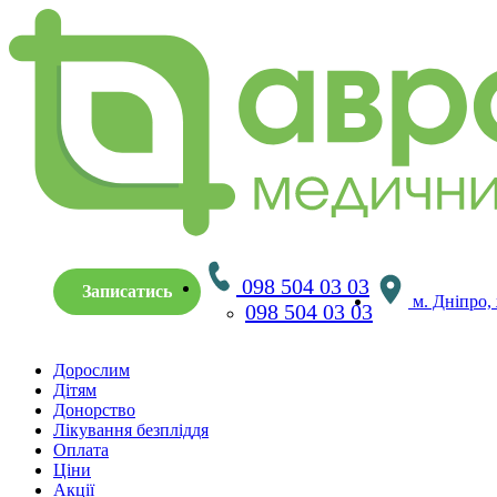
098 504 03 03
Записатись
м. Дніпро,
098 504 03 03
Дорослим
Дітям
Донорство
Лікування безпліддя
Оплата
Ціни
Акції