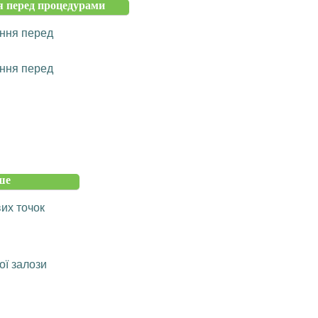
 перед процедурами
ння перед
ння перед
ше
их точок
ої залози