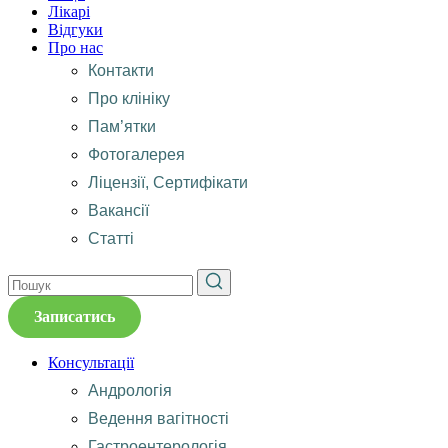
Лікарі
Відгуки
Про нас
Контакти
Про клініку
Пам’ятки
Фотогалерея
Ліцензії, Сертифікати
Вакансії
Статті
Записатись
Консультації
Андрологія
Ведення вагітності
Гастроентерологія