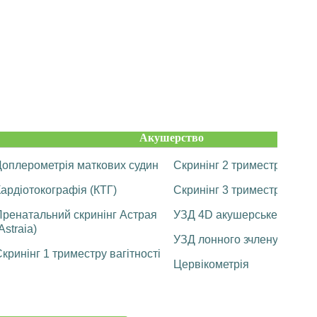
Акушерство
Доплерометрія маткових судин
Скринінг 2 триместру вагіт
ардіотокографія (КТГ)
Скринінг 3 триместру вагіт
Пренатальний скринінг Астрая
УЗД 4D акушерське
Astraia)
УЗД лонного зчленування
кринінг 1 триместру вагітності
Цервікометрія