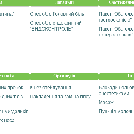
м
Загальні
Обстеження
итина”
Check-Up Головний біль
Пакет “Обстеже
гастроскопією”
Check-Up ендокринний
“ЕНДОКОНТРОЛЬ”
Пакет “Обстеже
гістероскопією”
ологія
Ортопедія
Ін
них пробок
Кінезіотейпування
Блокади больов
анестетиками
дних тіл з
Накладення та заміна гіпсу
Масаж
н мигдаликів
Пункція молочн
х носа