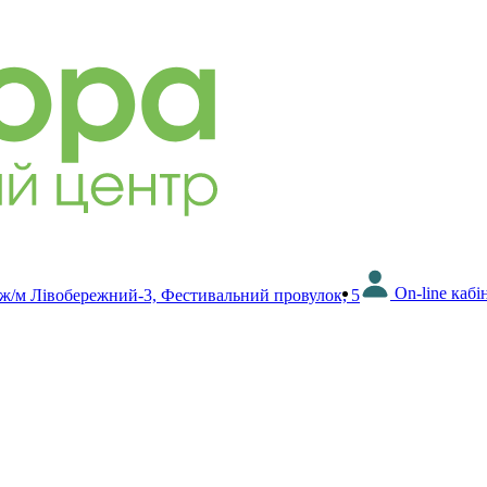
On-line кабі
 ж/м Лівобережний-3, Фестивальний провулок, 5