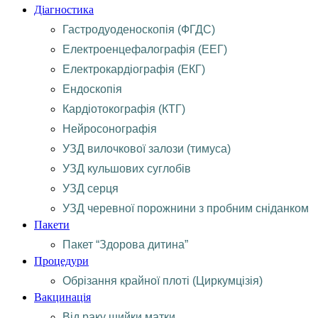
Діагностика
Гастродуоденоскопія (ФГДС)
Електроенцефалографія (ЕЕГ)
Електрокардіографія (ЕКГ)
Ендоскопія
Кардіотокографія (КТГ)
Нейросонографія
УЗД вилочкової залози (тимуса)
УЗД кульшових суглобів
УЗД серця
УЗД черевної порожнини з пробним сніданком
Пакети
Пакет “Здорова дитина”
Процедури
Обрізання крайної плоті (Циркумцізія)
Вакцинація
Від раку шийки матки