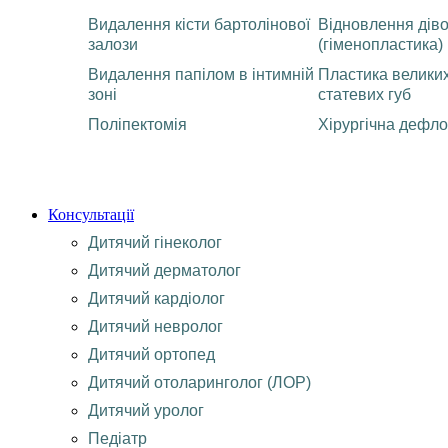
Видалення кісти бартолінової
Відновлення діво
залози
(гіменопластика)
Видалення папілом в інтимній
Пластика великих
зоні
статевих губ
Поліпектомія
Хірургічна дефло
Консультації
Дитячий гінеколог
Дитячий дерматолог
Дитячий кардіолог
Дитячий невролог
Дитячий ортопед
Дитячий отоларинголог (ЛОР)
Дитячий уролог
Педіатр