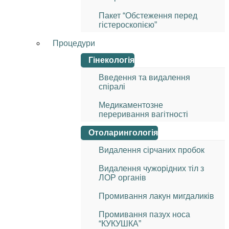
Пакет “Обстеження перед
гістероскопією”
Процедури
Гінекологія
Введення та видалення
спіралі
Медикаментозне
переривання вагітності
Отоларингологія
Видалення сірчаних пробок
Видалення чужорідних тіл з
ЛОР органів
Промивання лакун мигдаликів
Промивання пазух носа
“КУКУШКА”