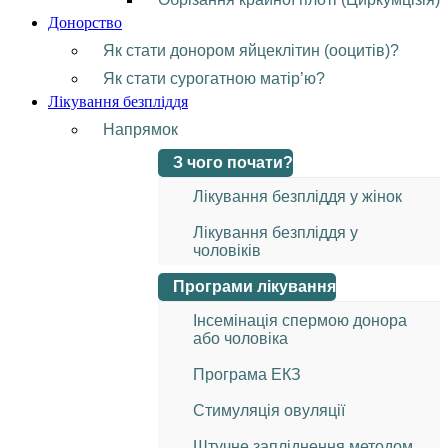
Донорство
Як стати донором яйцеклітин (ооцитів)?
Як стати сурогатною матір’ю?
Лікування безпліддя
Напрямок
З чого почати?
Лікування безпліддя у жінок
Лікування безпліддя у
чоловіків
Програми лікування
Інсемінація спермою донора
або чоловіка
Програма ЕКЗ
Стимуляція овуляції
Штучне запліднення методом