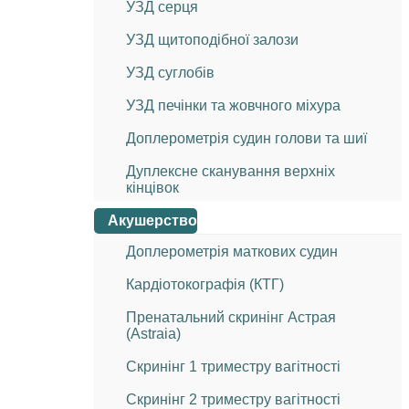
УЗД серця
УЗД щитоподібної залози
УЗД суглобів
УЗД печінки та жовчного міхура
Доплерометрія судин голови та шиї
Дуплексне сканування верхніх
кінцівок
Акушерство
Доплерометрія маткових судин
Кардіотокографія (КТГ)
Пренатальний скринінг Астрая
(Astraia)
Скринінг 1 триместру вагітності
Скринінг 2 триместру вагітності