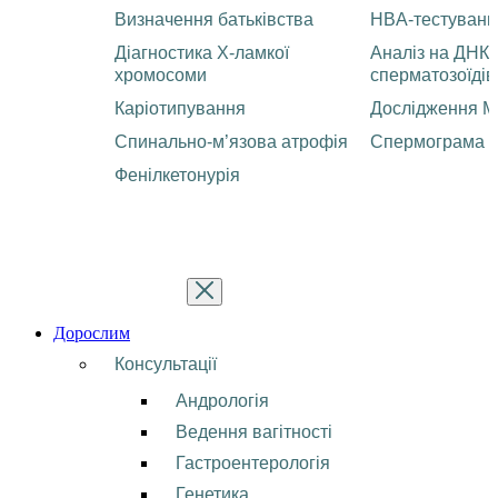
Визначення батьківства
HBA-тестуванн
Діагностика Х-ламкої
Аналіз на ДНК
хромосоми
сперматозоїдів
Каріотипування
Дослідження М
Спинально-м’язова атрофія
Спермограма
Фенілкетонурія
Дорослим
Консультації
Андрологія
Ведення вагітності
Гастроентерологія
Генетика