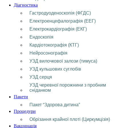
Діагностика
Гастродуоденоскопія (ФГДС)
Електроенцефалографія (ЕЕГ)
Електрокардіографія (ЕКГ)
Ендоскопія
Кардіотокографія (КТГ)
Нейросонографія
УЗД вилочкової залози (тимуса)
УЗД кульшових суглобів
УЗД серця
УЗД черевної порожнини з пробним
сніданком
Пакети
Пакет “Здорова дитина”
Процедури
Обрізання крайної плоті (Циркумцізія)
Вакцинація