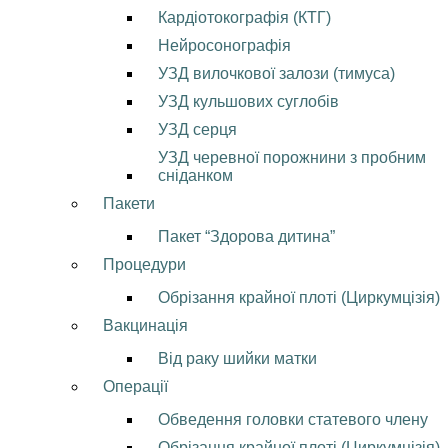
Кардіотокографія (КТГ)
Нейросонографія
УЗД вилочкової залози (тимуса)
УЗД кульшових суглобів
УЗД серця
УЗД черевної порожнини з пробним
сніданком
Пакети
Пакет “Здорова дитина”
Процедури
Обрізання крайної плоті (Циркумцізія)
Вакцинація
Від раку шийки матки
Операції
Обведення головки статевого члену
Обрізання крайної плоті (Циркумцізія)