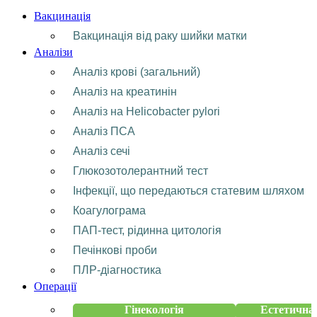
Вакцинація
Вакцинація від раку шийки матки
Аналізи
Аналіз крові (загальний)
Аналіз на креатинін
Аналіз на Helicobacter pylori
Аналіз ПСА
Аналіз сечі
Глюкозотолерантний тест
Інфекції, що передаються статевим шляхом
Коагулограма
ПАП-тест, рідинна цитологія
Печінкові проби
ПЛР-діагностика
Операції
Гінекологія
Естетична 