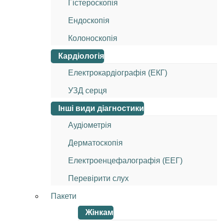
Гістероскопія
Ендоскопія
Колоноскопія
Кардіологія
Електрокардіографія (ЕКГ)
УЗД серця
Інші види діагностики
Аудіометрія
Дерматоскопія
Електроенцефалографія (ЕЕГ)
Перевірити слух
Пакети
Жінкам