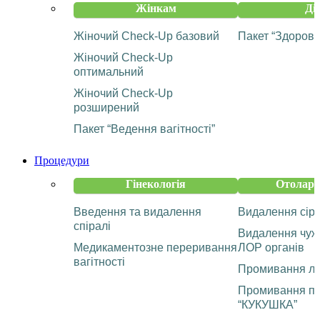
Жінкам
Ді
Жіночий Check-Up базовий
Пакет “Здорова
Жіночий Check-Up
оптимальний
Жіночий Check-Up
розширений
Пакет “Ведення вагітності”
Процедури
Гінекологія
Отолари
Введення та видалення
Видалення сір
спіралі
Видалення чужо
Медикаментозне переривання
ЛОР органів
вагітності
Промивання ла
Промивання па
“КУКУШКА”