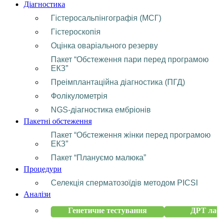
Діагностика
Гістеросальпінгографія (МСГ)
Гістероскопія
Оцінка оваріального резерву
Пакет “Обстеження пари перед програмою
ЕКЗ”
Преімплантаційна діагностика (ПГД)
Фолікулометрія
NGS-діагностика ембріонів
Пакетні обстеження
Пакет “Обстеження жінки перед програмою
ЕКЗ”
Пакет “Плануємо малюка”
Процедури
Селекція сперматозоїдів методом PICSI
Аналізи
Генетичне тестування
ДРТ лаб