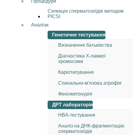
Процедури
Селекція сперматозоїдів методом
PICSI
Аналізи
Генетичне тестування
Визначення батьківства
Діагностика Х-ламкої
хромосоми
Каріотипування
Спинально-м’язова атрофія
Фенілкетонурія
ДРТ лабораторія
HBA-тестування
Аналіз на ДНК-фрагментацію
сперматозоїдів