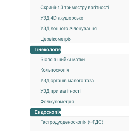
Скринінг 3 триместру вагітності
УЗД 4D акушерське
УЗД лонного зчленування
Цервікометрія
Гінекологія
Біопсія шийки матки
Кольпоскопія
УЗД органів малого таза
УЗД при вагітності
Фолікулометрія
Ендоскопія
Гастродуоденоскопія (ФГДС)