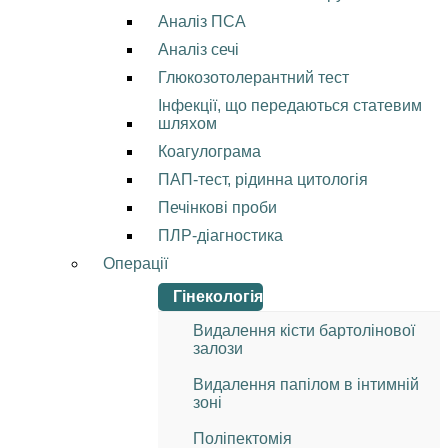
Аналіз ПСА
Аналіз сечі
Глюкозотолерантний тест
Інфекції, що передаються статевим
шляхом
Коагулограма
ПАП-тест, рідинна цитологія
Печінкові проби
ПЛР-діагностика
Операції
Гінекологія
Видалення кісти бартолінової
залози
Видалення папілом в інтимній
зоні
Поліпектомія