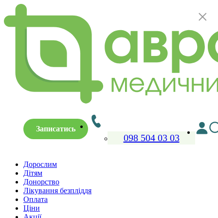
×
Записатись
098 504 03 03
Дорослим
Дітям
Донорство
Лікування безпліддя
Оплата
Ціни
Акції