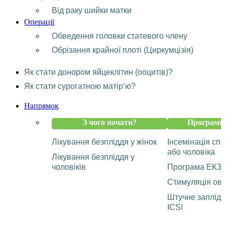
Від раку шийки матки
Операції
Обведення головки статевого члену
Обрізання крайної плоті (Циркумцізія)
Як стати донором яйцеклітин (ооцитів)?
Як стати сурогатною матір’ю?
Напрямок
З чого почати?
Програми 
Лікування безпліддя у жінок
Інсемінація с
або чоловіка
Лікування безпліддя у
чоловіків
Програма ЕКЗ
Стимуляція ову
Штучне заплід
ICSI