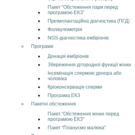
Пакет “Обстеження пари перед
програмою ЕКЗ”
Преімплантаційна діагностика (ПГД)
Фолікулометрія
NGS-діагностика ембріонів
Програми
Донація ембріонів
Збереження дітородної функції жінки
Інсемінація спермою донора або
чоловіка
Кріоконсервація сперми
Програма ЕКЗ
Пакетні обстеження
Пакет “Обстеження жінки перед
програмою ЕКЗ”
Пакет “Плануємо малюка”