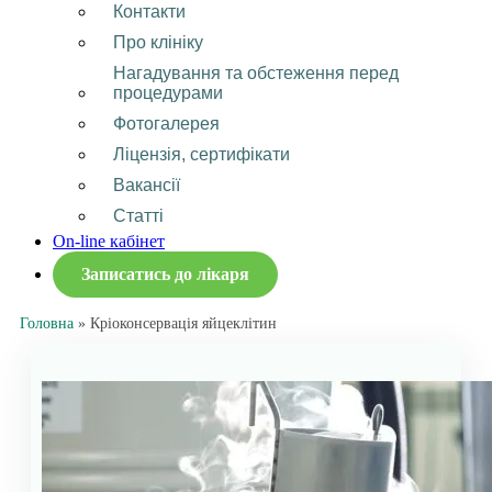
Контакти
Про клініку
Нагадування та обстеження перед
процедурами
Фотогалерея
Ліцензія, сертифікати
Вакансії
Статті
On-line кабінет
Записатись до лікаря
Головна
»
Кріоконсервація яйцеклітин