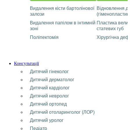
Видалення кісти бартолінової
Відновлення ді
залози
(гіменопластик
Видалення папілом в інтимній
Пластика велик
зоні
статевих губ
Поліпектомія
Хірургічна деф
Консультації
Дитячий гінеколог
Дитячий дерматолог
Дитячий кардіолог
Дитячий невролог
Дитячий ортопед
Дитячий отоларинголог (ЛОР)
Дитячий уролог
Педіатр