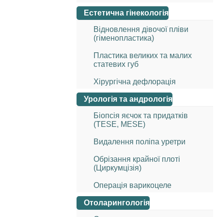
Естетична гінекологія
Відновлення дівочої пліви
(гіменопластика)
Пластика великих та малих
статевих губ
Хірургічна дефлорація
Урологія та андрологія
Біопсія яєчок та придатків
(TESE, MESE)
Видалення поліпа уретри
Обрізання крайної плоті
(Циркумцізія)
Операція варикоцеле
Отоларингологія