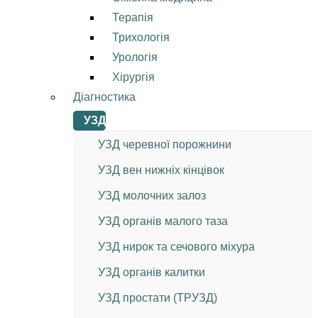
Терапія
Трихологія
Урологія
Хірургія
Діагностика
УЗД
УЗД черевної порожнини
УЗД вен нижніх кінцівок
УЗД молочних залоз
УЗД органів малого таза
УЗД нирок та сечового міхура
УЗД органів калитки
УЗД простати (ТРУЗД)