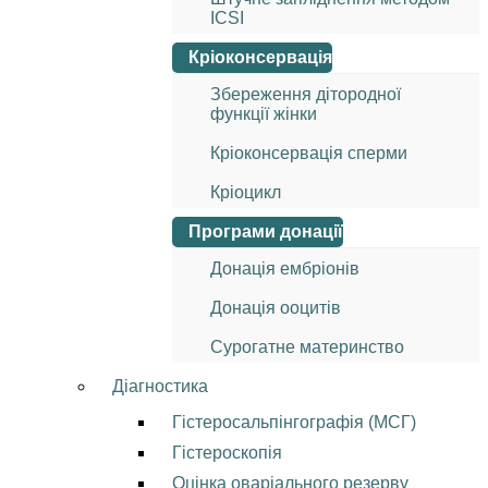
ICSI
Кріоконсервація
Збереження дітородної
функції жінки
Кріоконсервація сперми
Кріоцикл
Програми донації
Донація ембріонів
Донація ооцитів
Сурогатне материнство
Діагностика
Гістеросальпінгографія (МСГ)
Гістероскопія
Оцінка оваріального резерву