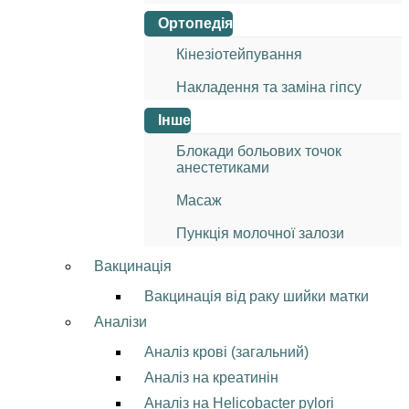
Ортопедія
Кінезіотейпування
Накладення та заміна гіпсу
Інше
Блокади больових точок
анестетиками
Масаж
Пункція молочної залози
Вакцинація
Вакцинація від раку шийки матки
Аналізи
Аналіз крові (загальний)
Аналіз на креатинін
Аналіз на Helicobacter pylori