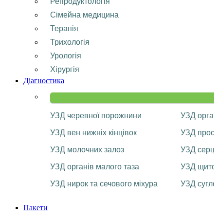
Репродуктологія
Сімейна медицина
Терапія
Трихологія
Урологія
Хірургія
Діагностика
УЗД черевної порожнини
УЗД орган
УЗД вен нижніх кінцівок
УЗД прост
УЗД молочних залоз
УЗД серц
УЗД органів малого таза
УЗД щитоп
УЗД нирок та сечового міхура
УЗД сугло
Пакети