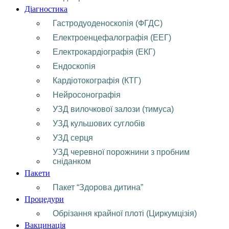
Діагностика
Гастродуоденоскопія (ФГДС)
Електроенцефалографія (ЕЕГ)
Електрокардіографія (ЕКГ)
Ендоскопія
Кардіотокографія (КТГ)
Нейросонографія
УЗД вилочкової залози (тимуса)
УЗД кульшових суглобів
УЗД серця
УЗД черевної порожнини з пробним
сніданком
Пакети
Пакет “Здорова дитина”
Процедури
Обрізання крайної плоті (Циркумцізія)
Вакцинація