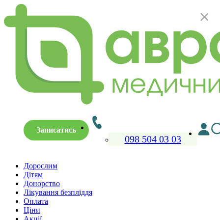
×
Записатись
098 504 03 03
Дорослим
Дітям
Донорство
Лікування безпліддя
Оплата
Ціни
Акції