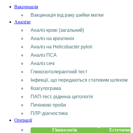
Вакцинація
Вакцинація від раку шийки матки
Аналізи
Аналіз крові (загальний)
Аналіз на креатинін
Аналіз на Helicobacter pylori
Аналіз ПСА
Аналіз сечі
Глюкозотолерантний тест
Інфекції, що передаються статевим шляхом
Коагулограма
ПАП-тест, рідинна цитологія
Печінкові проби
ПЛР-діагностика
Операції
Гінекологія
Естетична 