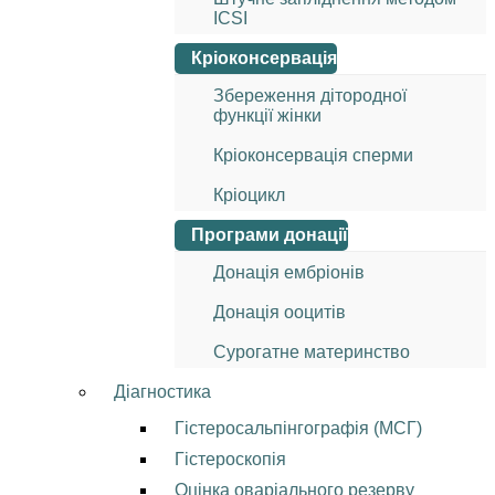
ICSI
Кріоконсервація
Збереження дітородної
функції жінки
Кріоконсервація сперми
Кріоцикл
Програми донації
Донація ембріонів
Донація ооцитів
Сурогатне материнство
Діагностика
Гістеросальпінгографія (МСГ)
Гістероскопія
Оцінка оваріального резерву