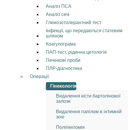
Аналіз ПСА
Аналіз сечі
Глюкозотолерантний тест
Інфекції, що передаються статевим
шляхом
Коагулограма
ПАП-тест, рідинна цитологія
Печінкові проби
ПЛР-діагностика
Операції
Гінекологія
Видалення кісти бартолінової
залози
Видалення папілом в інтимній
зоні
Поліпектомія