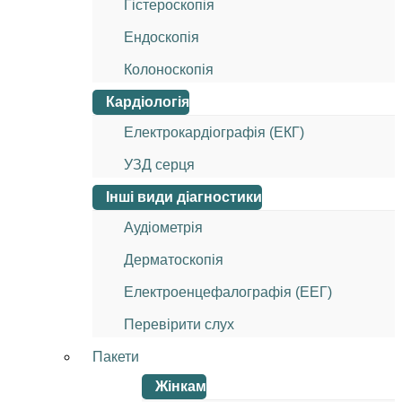
Гістероскопія
Ендоскопія
Колоноскопія
Кардіологія
Електрокардіографія (ЕКГ)
УЗД серця
Інші види діагностики
Аудіометрія
Дерматоскопія
Електроенцефалографія (ЕЕГ)
Перевірити слух
Пакети
Жінкам