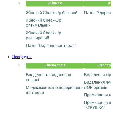
Жінкам
Ді
Жіночий Check-Up базовий
Пакет “Здорова
Жіночий Check-Up
оптимальний
Жіночий Check-Up
розширений
Пакет “Ведення вагітності”
Процедури
Гінекологія
Отолари
Введення та видалення
Видалення сір
спіралі
Видалення чужо
Медикаментозне переривання
ЛОР органів
вагітності
Промивання ла
Промивання па
“КУКУШКА”