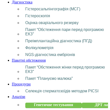
Діагностика
Гістеросальпінгографія (МСГ)
Гістероскопія
Оцінка оваріального резерву
Пакет “Обстеження пари перед програмою
ЕКЗ”
Преімплантаційна діагностика (ПГД)
Фолікулометрія
NGS-діагностика ембріонів
Пакетні обстеження
Пакет “Обстеження жінки перед програмою
ЕКЗ”
Пакет “Плануємо малюка”
Процедури
Селекція сперматозоїдів методом PICSI
Аналізи
Генетичне тестування
ДРТ лаб