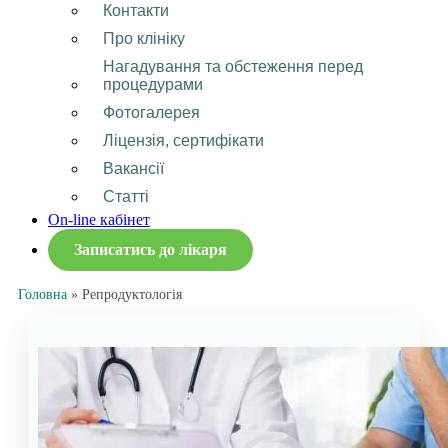
Контакти
Про клініку
Нагадування та обстеження перед
процедурами
Фотогалерея
Ліцензія, сертифікати
Вакансії
Статті
On-line кабінет
Записатись до лікаря
Головна
»
Репродуктологія