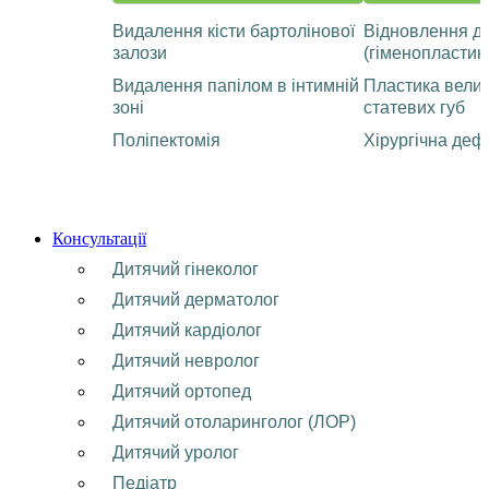
Видалення кісти бартолінової
Відновлення ді
залози
(гіменопластик
Видалення папілом в інтимній
Пластика велик
зоні
статевих губ
Поліпектомія
Хірургічна деф
Консультації
Дитячий гінеколог
Дитячий дерматолог
Дитячий кардіолог
Дитячий невролог
Дитячий ортопед
Дитячий отоларинголог (ЛОР)
Дитячий уролог
Педіатр