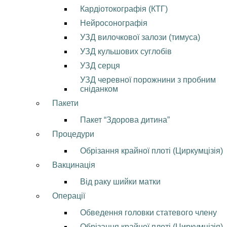
Кардіотокографія (КТГ)
Нейросонографія
УЗД вилочкової залози (тимуса)
УЗД кульшових суглобів
УЗД серця
УЗД черевної порожнини з пробним
сніданком
Пакети
Пакет “Здорова дитина”
Процедури
Обрізання крайної плоті (Циркумцізія)
Вакцинація
Від раку шийки матки
Операції
Обведення головки статевого члену
Обрізання крайної плоті (Циркумцізія)