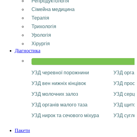
Репродуктологія
Сімейна медицина
Терапія
Трихологія
Урологія
Хірургія
Діагностика
УЗД черевної порожнини
УЗД орган
УЗД вен нижніх кінцівок
УЗД прост
УЗД молочних залоз
УЗД серц
УЗД органів малого таза
УЗД щитоп
УЗД нирок та сечового міхура
УЗД сугло
Пакети