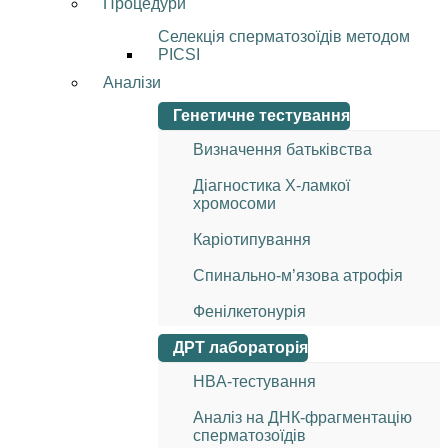
Процедури
Селекція сперматозоїдів методом
PICSI
Аналізи
Генетичне тестування
Визначення батьківства
Діагностика Х-ламкої
хромосоми
Каріотипування
Спинально-м’язова атрофія
Фенілкетонурія
ДРТ лабораторія
HBA-тестування
Аналіз на ДНК-фрагментацію
сперматозоїдів