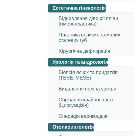
Естетична гінекологія
Відновлення дівочої пліви
(гіменопластика)
Пластика великих та малих
статевих губ
Хірургічна дефлорація
Урологія та андрологія
Біопсія яєчок та придатків
(TESE, MESE)
Видалення поліпа уретри
Обрізання крайної плоті
(Циркумцізія)
Операція варикоцеле
Отоларингологія