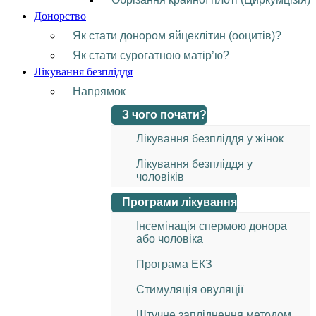
Донорство
Як стати донором яйцеклітин (ооцитів)?
Як стати сурогатною матір’ю?
Лікування безпліддя
Напрямок
З чого почати?
Лікування безпліддя у жінок
Лікування безпліддя у
чоловіків
Програми лікування
Інсемінація спермою донора
або чоловіка
Програма ЕКЗ
Стимуляція овуляції
Штучне запліднення методом