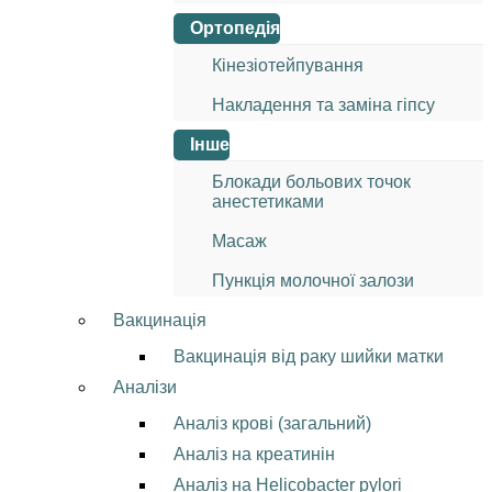
Ортопедія
Кінезіотейпування
Накладення та заміна гіпсу
Інше
Блокади больових точок
анестетиками
Масаж
Пункція молочної залози
Вакцинація
Вакцинація від раку шийки матки
Аналізи
Аналіз крові (загальний)
Аналіз на креатинін
Аналіз на Helicobacter pylori