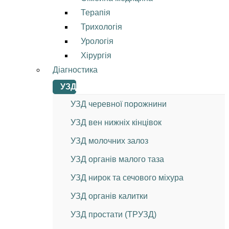
Терапія
Трихологія
Урологія
Хірургія
Діагностика
УЗД
УЗД черевної порожнини
УЗД вен нижніх кінцівок
УЗД молочних залоз
УЗД органів малого таза
УЗД нирок та сечового міхура
УЗД органів калитки
УЗД простати (ТРУЗД)