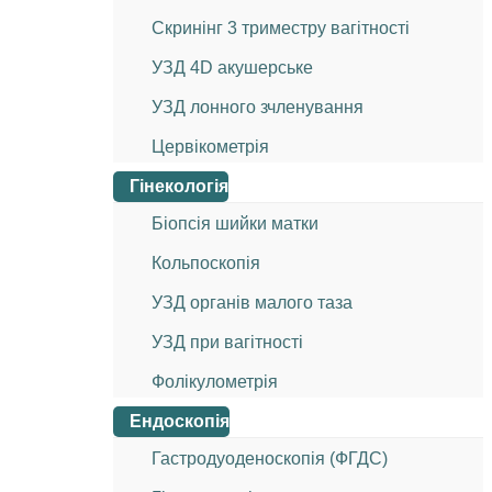
Скринінг 3 триместру вагітності
УЗД 4D акушерське
УЗД лонного зчленування
Цервікометрія
Гінекологія
Біопсія шийки матки
Кольпоскопія
УЗД органів малого таза
УЗД при вагітності
Фолікулометрія
Ендоскопія
Гастродуоденоскопія (ФГДС)