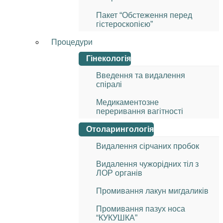
Пакет “Обстеження перед
гістероскопією”
Процедури
Гінекологія
Введення та видалення
спіралі
Медикаментозне
переривання вагітності
Отоларингологія
Видалення сірчаних пробок
Видалення чужорідних тіл з
ЛОР органів
Промивання лакун мигдаликів
Промивання пазух носа
“КУКУШКА”