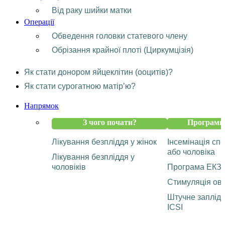
Від раку шийки матки
Операції
Обведення головки статевого члену
Обрізання крайної плоті (Циркумцізія)
Як стати донором яйцеклітин (ооцитів)?
Як стати сурогатною матір’ю?
Напрямок
З чого почати?
Програми 
Лікування безпліддя у жінок
Інсемінація с
або чоловіка
Лікування безпліддя у
чоловіків
Програма ЕКЗ
Стимуляція ову
Штучне заплід
ICSI