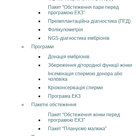
Пакет “Обстеження пари перед
програмою ЕКЗ”
Преімплантаційна діагностика (ПГД)
Фолікулометрія
NGS-діагностика ембріонів
Програми
Донація ембріонів
Збереження дітородної функції жінки
Інсемінація спермою донора або
чоловіка
Кріоконсервація сперми
Програма ЕКЗ
Пакетні обстеження
Пакет “Обстеження жінки перед
програмою ЕКЗ”
Пакет “Плануємо малюка”