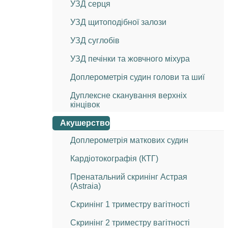
УЗД серця
УЗД щитоподібної залози
УЗД суглобів
УЗД печінки та жовчного міхура
Доплерометрія судин голови та шиї
Дуплексне сканування верхніх
кінцівок
Акушерство
Доплерометрія маткових судин
Кардіотокографія (КТГ)
Пренатальний скринінг Астрая
(Astraia)
Скринінг 1 триместру вагітності
Скринінг 2 триместру вагітності