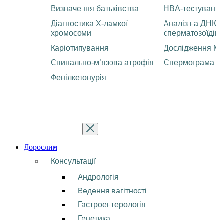
Визначення батьківства
HBA-тестуванн
Діагностика Х-ламкої
Аналіз на ДНК
хромосоми
сперматозоїдів
Каріотипування
Дослідження М
Спинально-м’язова атрофія
Спермограма
Фенілкетонурія
Дорослим
Консультації
Андрологія
Ведення вагітності
Гастроентерологія
Генетика