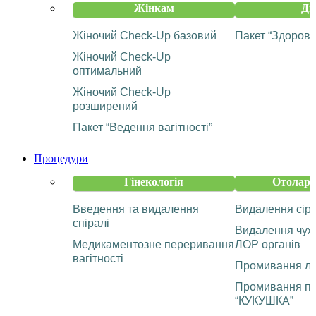
Жінкам
Ді
Жіночий Check-Up базовий
Пакет “Здорова
Жіночий Check-Up
оптимальний
Жіночий Check-Up
розширений
Пакет “Ведення вагітності”
Процедури
Гінекологія
Отолари
Введення та видалення
Видалення сір
спіралі
Видалення чужо
Медикаментозне переривання
ЛОР органів
вагітності
Промивання ла
Промивання па
“КУКУШКА”