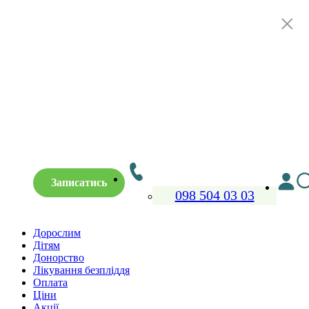
×
Записатись
098 504 03 03
Дорослим
Дітям
Донорство
Лікування безпліддя
Оплата
Ціни
Акції