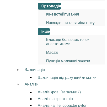
Ортопедія
Кінезіотейпування
Накладення та заміна гіпсу
Інше
Блокади больових точок
анестетиками
Масаж
Пункція молочної залози
Вакцинація
Вакцинація від раку шийки матки
Аналізи
Аналіз крові (загальний)
Аналіз на креатинін
Аналіз на Helicobacter pylori