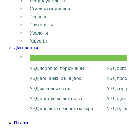
Репродуктологія
Сімейна медицина
Терапія
Трихологія
Урологія
Хірургія
Діагностика
УЗД черевної порожнини
УЗД орган
УЗД вен нижніх кінцівок
УЗД прост
УЗД молочних залоз
УЗД серц
УЗД органів малого таза
УЗД щитоп
УЗД нирок та сечового міхура
УЗД сугло
Пакети