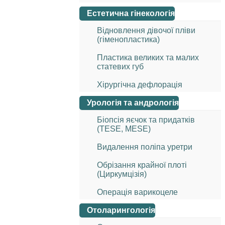
Естетична гінекологія
Відновлення дівочої пліви
(гіменопластика)
Пластика великих та малих
статевих губ
Хірургічна дефлорація
Урологія та андрологія
Біопсія яєчок та придатків
(TESE, MESE)
Видалення поліпа уретри
Обрізання крайної плоті
(Циркумцізія)
Операція варикоцеле
Отоларингологія