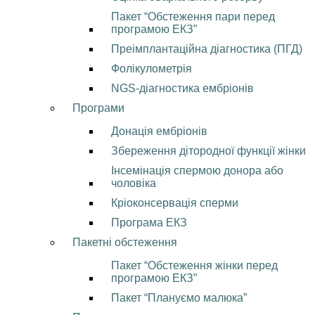
Пакет “Обстеження пари перед
програмою ЕКЗ”
Преімплантаційна діагностика (ПГД)
Фолікулометрія
NGS-діагностика ембріонів
Програми
Донація ембріонів
Збереження дітородної функції жінки
Інсемінація спермою донора або
чоловіка
Кріоконсервація сперми
Програма ЕКЗ
Пакетні обстеження
Пакет “Обстеження жінки перед
програмою ЕКЗ”
Пакет “Плануємо малюка”