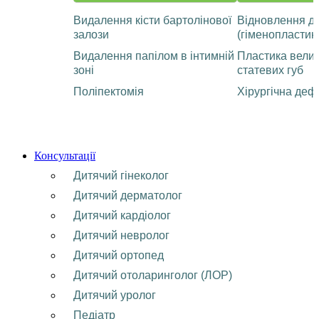
Видалення кісти бартолінової
Відновлення ді
залози
(гіменопластик
Видалення папілом в інтимній
Пластика велик
зоні
статевих губ
Поліпектомія
Хірургічна деф
Консультації
Дитячий гінеколог
Дитячий дерматолог
Дитячий кардіолог
Дитячий невролог
Дитячий ортопед
Дитячий отоларинголог (ЛОР)
Дитячий уролог
Педіатр