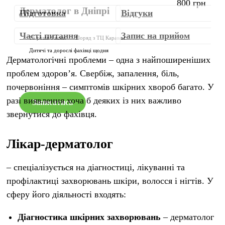
800 грн
Дерматолог в Дніпрі
Підготовка
Відгуки
Часті питання
Запис на прийом
15 років з вами
Поряд з ТЦ Караван
Дитячі та дорослі фахівці щодня
Дерматологічні проблеми – одна з найпоширеніших
проблем здоров’я. Свербіж, запалення, біль,
почервоніння – симптомів шкірних хвороб багато. У
разі виявлення хоча б деяких із них важливо
Записатись
звернутися до фахівця.
Лікар-дерматолог
– спеціалізується на діагностиці, лікуванні та
профілактиці захворювань шкіри, волосся і нігтів. У
сферу його діяльності входять:
Діагностика шкірних захворювань
– дерматолог