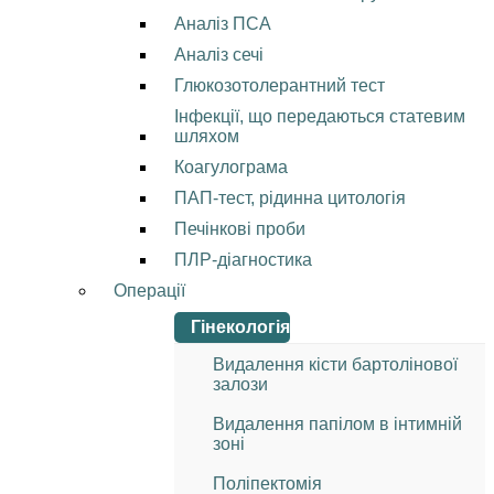
Аналіз ПСА
Аналіз сечі
Глюкозотолерантний тест
Інфекції, що передаються статевим
шляхом
Коагулограма
ПАП-тест, рідинна цитологія
Печінкові проби
ПЛР-діагностика
Операції
Гінекологія
Видалення кісти бартолінової
залози
Видалення папілом в інтимній
зоні
Поліпектомія