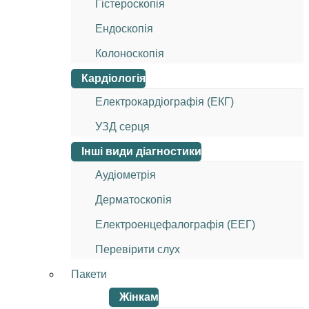
Гістероскопія
Ендоскопія
Колоноскопія
Кардіологія
Електрокардіографія (ЕКГ)
УЗД серця
Інші види діагностики
Аудіометрія
Дерматоскопія
Електроенцефалографія (ЕЕГ)
Перевірити слух
Пакети
Жінкам