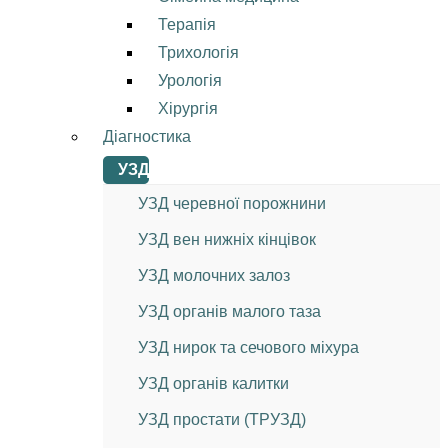
Терапія
Трихологія
Урологія
Хірургія
Діагностика
УЗД
УЗД черевної порожнини
УЗД вен нижніх кінцівок
УЗД молочних залоз
УЗД органів малого таза
УЗД нирок та сечового міхура
УЗД органів калитки
УЗД простати (ТРУЗД)