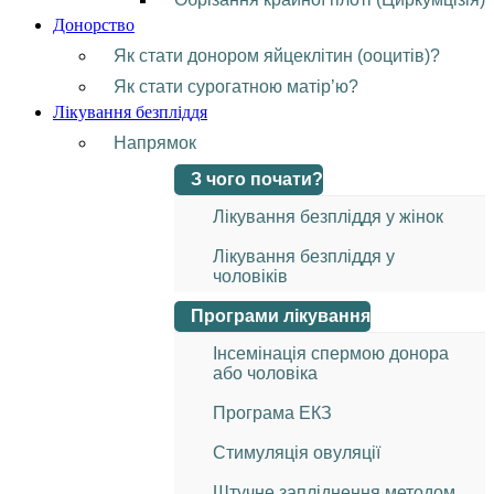
Донорство
Як стати донором яйцеклітин (ооцитів)?
Як стати сурогатною матір’ю?
Лікування безпліддя
Напрямок
З чого почати?
Лікування безпліддя у жінок
Лікування безпліддя у
чоловіків
Програми лікування
Інсемінація спермою донора
або чоловіка
Програма ЕКЗ
Стимуляція овуляції
Штучне запліднення методом