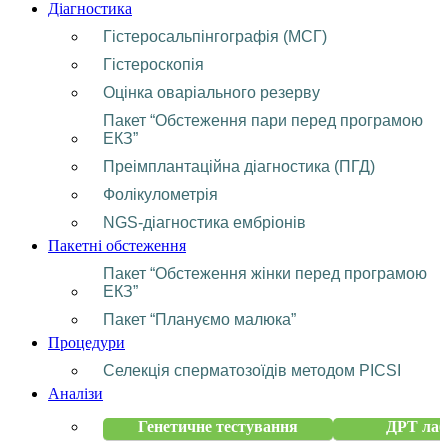
Діагностика
Гістеросальпінгографія (МСГ)
Гістероскопія
Оцінка оваріального резерву
Пакет “Обстеження пари перед програмою
ЕКЗ”
Преімплантаційна діагностика (ПГД)
Фолікулометрія
NGS-діагностика ембріонів
Пакетні обстеження
Пакет “Обстеження жінки перед програмою
ЕКЗ”
Пакет “Плануємо малюка”
Процедури
Селекція сперматозоїдів методом PICSI
Аналізи
Генетичне тестування
ДРТ лаб