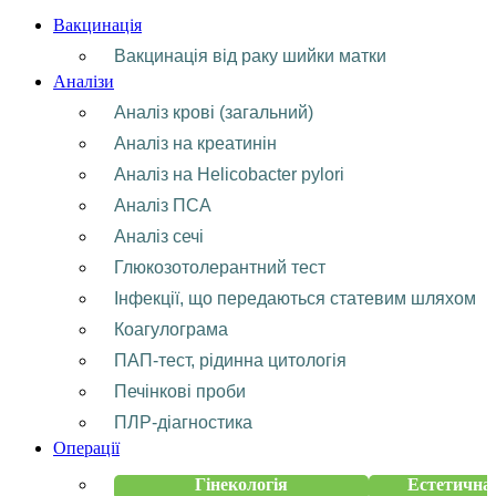
Вакцинація
Вакцинація від раку шийки матки
Аналізи
Аналіз крові (загальний)
Аналіз на креатинін
Аналіз на Helicobacter pylori
Аналіз ПСА
Аналіз сечі
Глюкозотолерантний тест
Інфекції, що передаються статевим шляхом
Коагулограма
ПАП-тест, рідинна цитологія
Печінкові проби
ПЛР-діагностика
Операції
Гінекологія
Естетична 