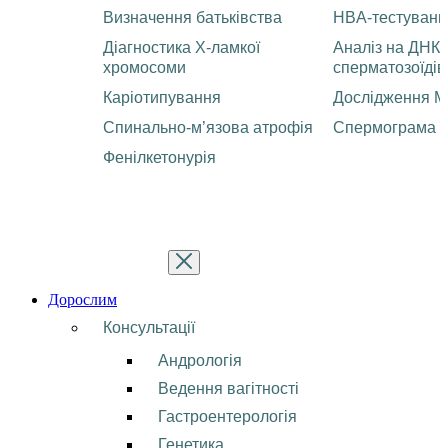
Визначення батьківства
HBA-тестуванн
Діагностика Х-ламкої
Аналіз на ДНК
хромосоми
сперматозоїдів
Каріотипування
Дослідження М
Спинально-м’язова атрофія
Спермограма
Фенілкетонурія
Дорослим
Консультації
Андрологія
Ведення вагітності
Гастроентерологія
Генетика