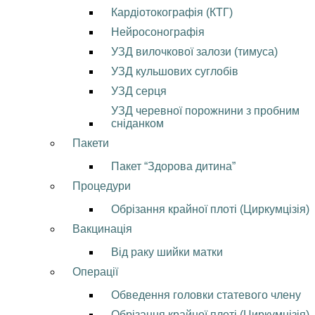
Кардіотокографія (КТГ)
Нейросонографія
УЗД вилочкової залози (тимуса)
УЗД кульшових суглобів
УЗД серця
УЗД черевної порожнини з пробним
сніданком
Пакети
Пакет “Здорова дитина”
Процедури
Обрізання крайної плоті (Циркумцізія)
Вакцинація
Від раку шийки матки
Операції
Обведення головки статевого члену
Обрізання крайної плоті (Циркумцізія)