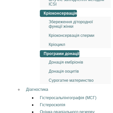
ICSI
Кріоконсервація
Збереження дітородної
функції жінки
Кріоконсервація сперми
Кріоцикл
Програми донації
Донація ембріонів
Донація ооцитів
Сурогатне материнство
Діагностика
Гістеросальпінгографія (МСГ)
Гістероскопія
Оцінка оваріального резерву