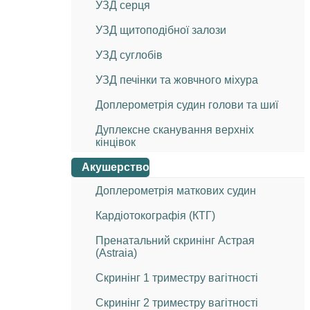
УЗД серця
УЗД щитоподібної залози
УЗД суглобів
УЗД печінки та жовчного міхура
Доплерометрія судин голови та шиї
Дуплексне сканування верхніх
кінцівок
Акушерство
Доплерометрія маткових судин
Кардіотокографія (КТГ)
Пренатальний скринінг Астрая
(Astraia)
Скринінг 1 триместру вагітності
Скринінг 2 триместру вагітності