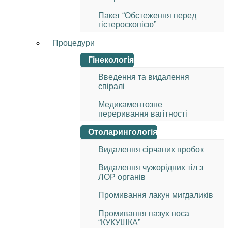
Пакет “Обстеження перед
гістероскопією”
Процедури
Гінекологія
Введення та видалення
спіралі
Медикаментозне
переривання вагітності
Отоларингологія
Видалення сірчаних пробок
Видалення чужорідних тіл з
ЛОР органів
Промивання лакун мигдаликів
Промивання пазух носа
“КУКУШКА”