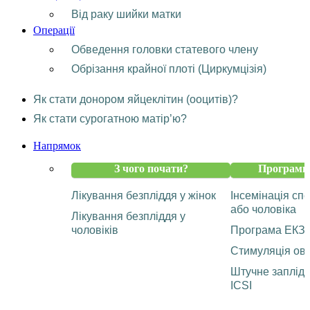
Від раку шийки матки
Операції
Обведення головки статевого члену
Обрізання крайної плоті (Циркумцізія)
Як стати донором яйцеклітин (ооцитів)?
Як стати сурогатною матір’ю?
Напрямок
З чого почати?
Програми 
Лікування безпліддя у жінок
Інсемінація с
або чоловіка
Лікування безпліддя у
чоловіків
Програма ЕКЗ
Стимуляція ову
Штучне заплід
ICSI