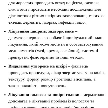
для дорослих проводить огляд пацієнта, виявляє
симптоми і проводить необхідні дослідження для
діагностики різних шкірних захворювань, таких як
екзема, дерматит, псоріаз, інфекції тощо.
Лікування шкірних захворювань
–
дерматовенеролог розробляє індивідуальний план
лікування, який може містити в собі застосування
медикаментів (мазі, креми, лосьйони), системні
препарати, фізіотерапію та інші методи.
Видалення утворень на шкірі
– фахівець
проводить процедури, лікар звертає увагу на колір,
текстуру, форму, розмір і розподіл висипань, а
також наявність новоутворень.
Лікування волосся та шкіри голови
– дерматолог
допомагає в лікуванні проблем із волоссям та
шкірою голови, таких як алопеція (випадіння