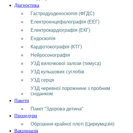
Діагностика
Гастродуоденоскопія (ФГДС)
Електроенцефалографія (ЕЕГ)
Електрокардіографія (ЕКГ)
Ендоскопія
Кардіотокографія (КТГ)
Нейросонографія
УЗД вилочкової залози (тимуса)
УЗД кульшових суглобів
УЗД серця
УЗД черевної порожнини з пробним
сніданком
Пакети
Пакет “Здорова дитина”
Процедури
Обрізання крайної плоті (Циркумцізія)
Вакцинація