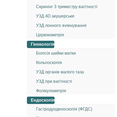
Скринінг 3 триместру вагітності
УЗД 4D акушерське
УЗД лонного зчленування
Цервікометрія
Гінекологія
Біопсія шийки матки
Кольпоскопія
УЗД органів малого таза
УЗД при вагітності
Фолікулометрія
Ендоскопія
Гастродуоденоскопія (ФГДС)