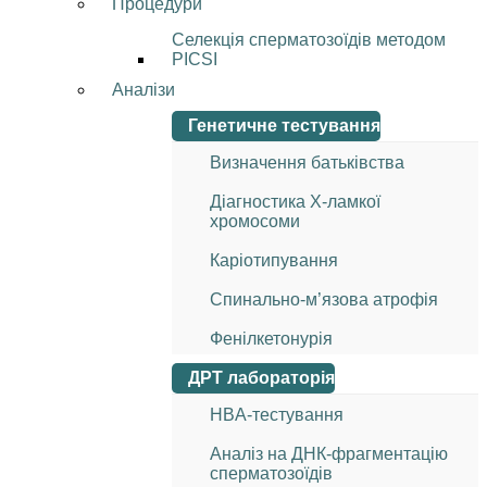
Процедури
Селекція сперматозоїдів методом
PICSI
Аналізи
Генетичне тестування
Визначення батьківства
Діагностика Х-ламкої
хромосоми
Каріотипування
Спинально-м’язова атрофія
Фенілкетонурія
ДРТ лабораторія
HBA-тестування
Аналіз на ДНК-фрагментацію
сперматозоїдів