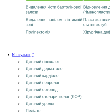
Видалення кісти бартолінової
Відновлення ді
залози
(гіменопластик
Видалення папілом в інтимній
Пластика велик
зоні
статевих губ
Поліпектомія
Хірургічна деф
Консультації
Дитячий гінеколог
Дитячий дерматолог
Дитячий кардіолог
Дитячий невролог
Дитячий ортопед
Дитячий отоларинголог (ЛОР)
Дитячий уролог
Педіатр