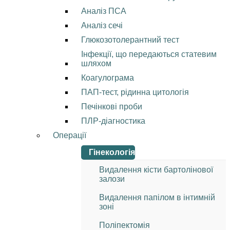
Аналіз ПСА
Аналіз сечі
Глюкозотолерантний тест
Інфекції, що передаються статевим
шляхом
Коагулограма
ПАП-тест, рідинна цитологія
Печінкові проби
ПЛР-діагностика
Операції
Гінекологія
Видалення кісти бартолінової
залози
Видалення папілом в інтимній
зоні
Поліпектомія