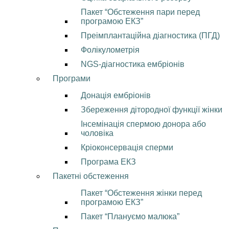
Пакет “Обстеження пари перед
програмою ЕКЗ”
Преімплантаційна діагностика (ПГД)
Фолікулометрія
NGS-діагностика ембріонів
Програми
Донація ембріонів
Збереження дітородної функції жінки
Інсемінація спермою донора або
чоловіка
Кріоконсервація сперми
Програма ЕКЗ
Пакетні обстеження
Пакет “Обстеження жінки перед
програмою ЕКЗ”
Пакет “Плануємо малюка”