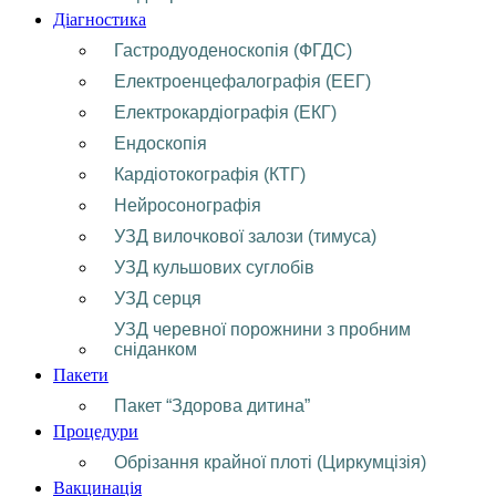
Діагностика
Гастродуоденоскопія (ФГДС)
Електроенцефалографія (ЕЕГ)
Електрокардіографія (ЕКГ)
Ендоскопія
Кардіотокографія (КТГ)
Нейросонографія
УЗД вилочкової залози (тимуса)
УЗД кульшових суглобів
УЗД серця
УЗД черевної порожнини з пробним
сніданком
Пакети
Пакет “Здорова дитина”
Процедури
Обрізання крайної плоті (Циркумцізія)
Вакцинація