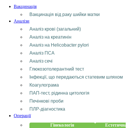
Вакцинація
Вакцинація від раку шийки матки
Аналізи
Аналіз крові (загальний)
Аналіз на креатинін
Аналіз на Helicobacter pylori
Аналіз ПСА
Аналіз сечі
Глюкозотолерантний тест
Інфекції, що передаються статевим шляхом
Коагулограма
ПАП-тест, рідинна цитологія
Печінкові проби
ПЛР-діагностика
Операції
Гінекологія
Естетична 