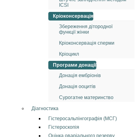
ICSI
Кріоконсервація
Збереження дітородної
функції жінки
Кріоконсервація сперми
Кріоцикл
Програми донації
Донація ембріонів
Донація ооцитів
Сурогатне материнство
Діагностика
Гістеросальпінгографія (МСГ)
Гістероскопія
Оцінка оваріального резерву