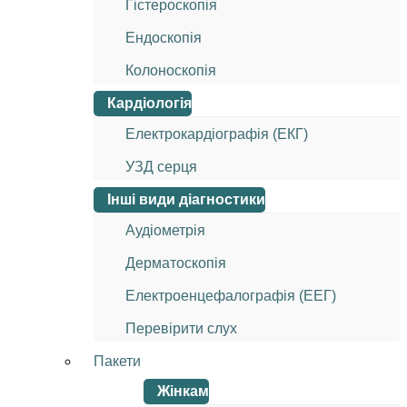
Гістероскопія
Ендоскопія
Колоноскопія
Кардіологія
Електрокардіографія (ЕКГ)
УЗД серця
Інші види діагностики
Аудіометрія
Дерматоскопія
Електроенцефалографія (ЕЕГ)
Перевірити слух
Пакети
Жінкам