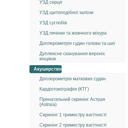
УЗД серця
УЗД щитоподібної залози
УЗД суглобів
УЗД печінки та жовчного міхура
Доплерометрія судин голови та шиї
Дуплексне сканування верхніх
кінцівок
Акушерство
Доплерометрія маткових судин
Кардіотокографія (КТГ)
Пренатальний скринінг Астрая
(Astraia)
Скринінг 1 триместру вагітності
Скринінг 2 триместру вагітності