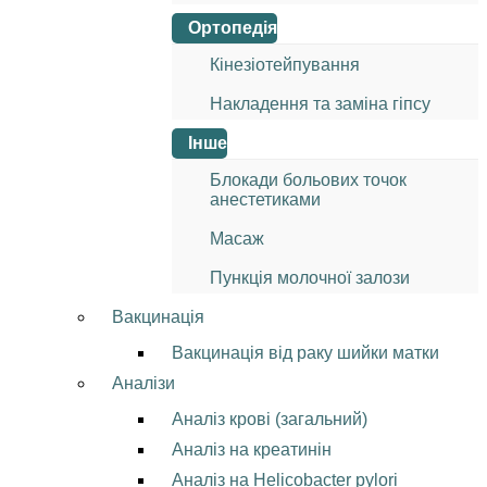
Ортопедія
Кінезіотейпування
Накладення та заміна гіпсу
Інше
Блокади больових точок
анестетиками
Масаж
Пункція молочної залози
Вакцинація
Вакцинація від раку шийки матки
Аналізи
Аналіз крові (загальний)
Аналіз на креатинін
Аналіз на Helicobacter pylori