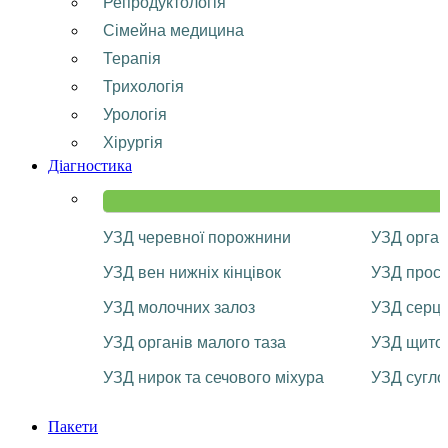
Репродуктологія
Сімейна медицина
Терапія
Трихологія
Урологія
Хірургія
Діагностика
УЗД черевної порожнини
УЗД орган
УЗД вен нижніх кінцівок
УЗД прост
УЗД молочних залоз
УЗД серц
УЗД органів малого таза
УЗД щитоп
УЗД нирок та сечового міхура
УЗД сугло
Пакети