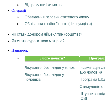
Від раку шийки матки
Операції
Обведення головки статевого члену
Обрізання крайної плоті (Циркумцізія)
Як стати донором яйцеклітин (ооцитів)?
Як стати сурогатною матір’ю?
Напрямок
З чого почати?
Програми 
Лікування безпліддя у жінок
Інсемінація с
або чоловіка
Лікування безпліддя у
чоловіків
Програма ЕКЗ
Стимуляція ову
Штучне заплід
ICSI