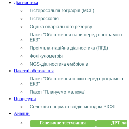
Діагностика
Гістеросальпінгографія (МСГ)
Гістероскопія
Оцінка оваріального резерву
Пакет “Обстеження пари перед програмою
ЕКЗ”
Преімплантаційна діагностика (ПГД)
Фолікулометрія
NGS-діагностика ембріонів
Пакетні обстеження
Пакет “Обстеження жінки перед програмою
ЕКЗ”
Пакет “Плануємо малюка”
Процедури
Селекція сперматозоїдів методом PICSI
Аналізи
Генетичне тестування
ДРТ лаб