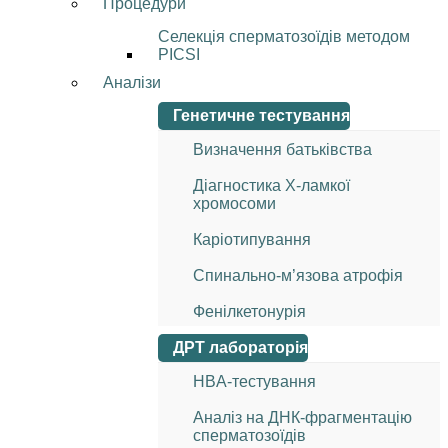
Процедури
Селекція сперматозоїдів методом
PICSI
Аналізи
Генетичне тестування
Визначення батьківства
Діагностика Х-ламкої
хромосоми
Каріотипування
Спинально-м’язова атрофія
Фенілкетонурія
ДРТ лабораторія
HBA-тестування
Аналіз на ДНК-фрагментацію
сперматозоїдів