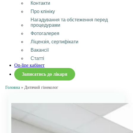
Контакти
Про клініку
Нагадування та обстеження перед
процедурами
Фотогалерея
Ліцензія, сертифікати
Вакансії
Статті
On-line кабінет
Записатись до лікаря
Головна
»
Дитячий гінеколог