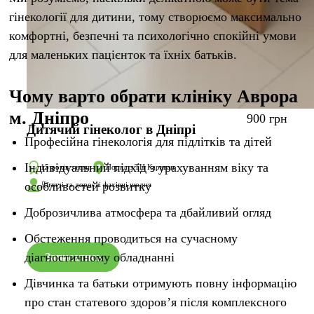
гінекології для дитини, тому створюємо максимально
комфортні, безпечні та психологічно спокійні умови
для маленьких пацієнток та їхніх батьків.
Чому варто обрати клініку Аврора
м. Дніпро
900 грн
Дитячий гінеколог в Дніпрі
Професійна гінекологія для підлітків та дітей
Індивідуальний підхід з урахуванням віку та
15 років з вами
Поряд з ТЦ Караван
особливостей розвитку
Дитячі та дорослі фахівці щодня
Доброзичлива атмосфера та дбайливий огляд
Обстеження проводиться на сучасному
діагностичному обладнанні
Записатись
Дівчинка та батьки отримують повну інформацію
про стан статевого здоров’я після комплексного