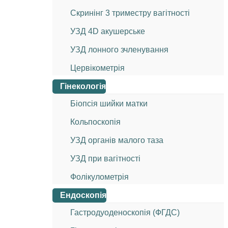
Скринінг 3 триместру вагітності
УЗД 4D акушерське
УЗД лонного зчленування
Цервікометрія
Гінекологія
Біопсія шийки матки
Кольпоскопія
УЗД органів малого таза
УЗД при вагітності
Фолікулометрія
Ендоскопія
Гастродуоденоскопія (ФГДС)