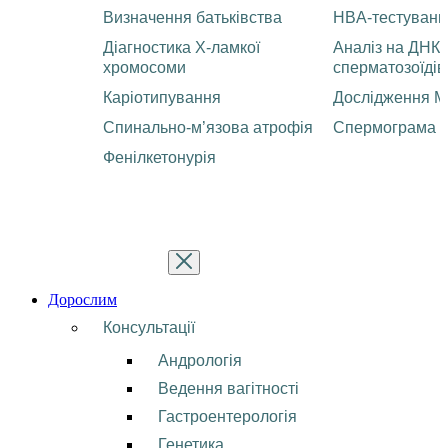
Визначення батьківства
HBA-тестуванн
Діагностика Х-ламкої
Аналіз на ДНК
хромосоми
сперматозоїдів
Каріотипування
Дослідження М
Спинально-м’язова атрофія
Спермограма
Фенілкетонурія
Дорослим
Консультації
Андрологія
Ведення вагітності
Гастроентерологія
Генетика