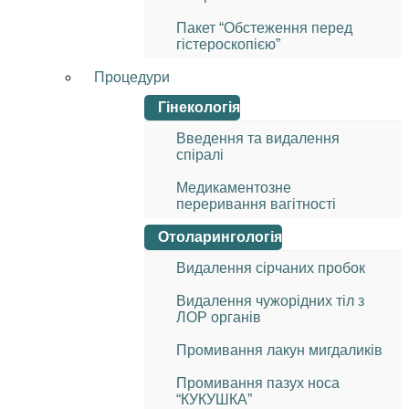
Пакет “Обстеження перед
гістероскопією”
Процедури
Гінекологія
Введення та видалення
спіралі
Медикаментозне
переривання вагітності
Отоларингологія
Видалення сірчаних пробок
Видалення чужорідних тіл з
ЛОР органів
Промивання лакун мигдаликів
Промивання пазух носа
“КУКУШКА”