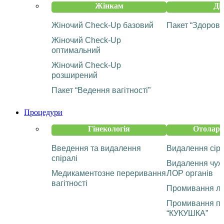
Жінкам
Ді
Жіночий Check-Up базовий
Пакет “Здорова
Жіночий Check-Up
оптимальний
Жіночий Check-Up
розширений
Пакет “Ведення вагітності”
Процедури
Гінекологія
Отолари
Введення та видалення
Видалення сір
спіралі
Видалення чужо
Медикаментозне переривання
ЛОР органів
вагітності
Промивання ла
Промивання па
“КУКУШКА”