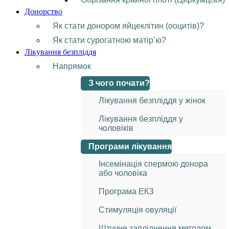
Донорство
Як стати донором яйцеклітин (ооцитів)?
Як стати сурогатною матір’ю?
Лікування безпліддя
Напрямок
З чого почати?
Лікування безпліддя у жінок
Лікування безпліддя у
чоловіків
Програми лікування
Інсемінація спермою донора
або чоловіка
Програма ЕКЗ
Стимуляція овуляції
Штучне запліднення методом