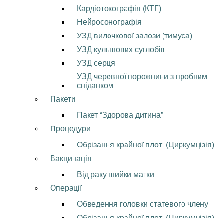
Кардіотокографія (КТГ)
Нейросонографія
УЗД вилочкової залози (тимуса)
УЗД кульшових суглобів
УЗД серця
УЗД черевної порожнини з пробним
сніданком
Пакети
Пакет “Здорова дитина”
Процедури
Обрізання крайної плоті (Циркумцізія)
Вакцинація
Від раку шийки матки
Операції
Обведення головки статевого члену
Обрізання крайної плоті (Циркумцізія)