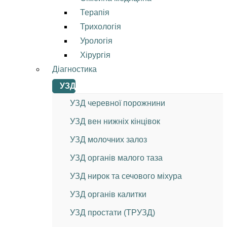
Терапія
Трихологія
Урологія
Хірургія
Діагностика
УЗД
УЗД черевної порожнини
УЗД вен нижніх кінцівок
УЗД молочних залоз
УЗД органів малого таза
УЗД нирок та сечового міхура
УЗД органів калитки
УЗД простати (ТРУЗД)