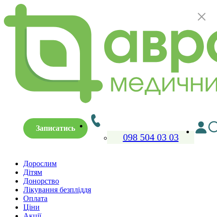
×
Записатись
098 504 03 03
Дорослим
Дітям
Донорство
Лікування безпліддя
Оплата
Ціни
Акції