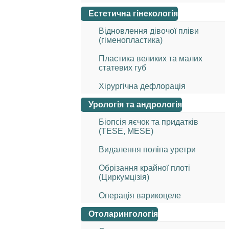
Естетична гінекологія
Відновлення дівочої пліви
(гіменопластика)
Пластика великих та малих
статевих губ
Хірургічна дефлорація
Урологія та андрологія
Біопсія яєчок та придатків
(TESE, MESE)
Видалення поліпа уретри
Обрізання крайної плоті
(Циркумцізія)
Операція варикоцеле
Отоларингологія