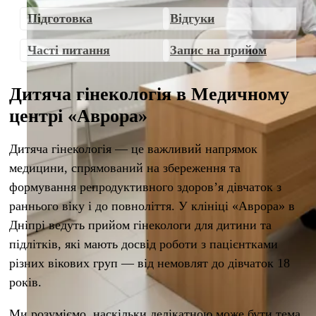
Підготовка
Відгуки
Часті питання
Запис на прийом
Дитяча гінекологія в Медичному
центрі «Аврора»
Дитяча гінекологія — це важливий напрямок
медицини, спрямований на збереження та
формування репродуктивного здоров’я дівчаток з
раннього віку і до повноліття. У клініці «Аврора» в
Дніпрі ведуть прийом гінекологи для дитини та
підлітків, які мають досвід роботи з пацієнтками
різних вікових груп — від немовлят до дівчаток 18
років.
Ми розуміємо, наскільки делікатною може бути тема